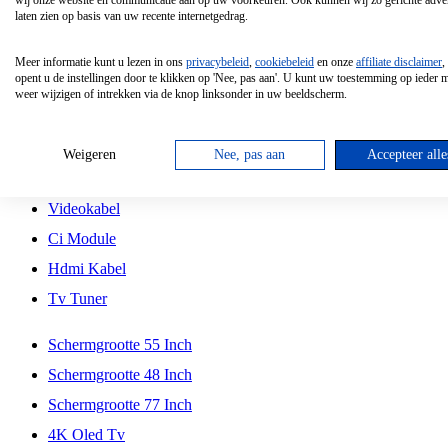
wij onze website en communicatie aan op uw voorkeuren. Ook kunnen wij zo gerichte adver
Tcl
laten zien op basis van uw recente internetgedrag.
Schermgrootte 70 Inch
Meer informatie kunt u lezen in ons
privacybeleid
,
cookiebeleid
en onze
affiliate disclaimer
,
Hd Led Tv
opent u de instellingen door te klikken op 'Nee, pas aan'. U kunt uw toestemming op ieder
weer wijzigen of intrekken via de knop linksonder in uw beeldscherm.
Tv Beugel
Antennekabel
Weigeren
Nee, pas aan
Accepteer alle
Universele Afstandsbediening
Videokabel
Ci Module
Hdmi Kabel
Tv Tuner
Schermgrootte 55 Inch
Schermgrootte 48 Inch
Schermgrootte 77 Inch
4K Oled Tv