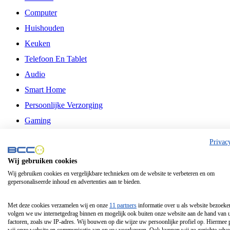
Computer
Huishouden
Keuken
Telefoon En Tablet
Audio
Smart Home
Persoonlijke Verzorging
Gaming
Vrije Tijd
Privac
Philips
Wij gebruiken cookies
Wij gebruiken cookies en vergelijkbare technieken om de website te verbeteren en om
Schermgrootte 24 Inch
gepersonaliseerde inhoud en advertenties aan te bieden.
Schermgrootte 75 Inch
Schermgrootte 85 Inch
Met deze cookies verzamelen wij en onze
11 partners
informatie over u als website bezoeke
volgen we uw internetgedrag binnen en mogelijk ook buiten onze website aan de hand van 
Schermgrootte 98 Inch
factoren, zoals uw IP-adres. Wij bouwen op die wijze uw persoonlijke profiel op. Hiermee 