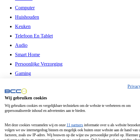
Computer
Huishouden
Keuken
Telefoon En Tablet
Audio
Smart Home
Persoonlijke Verzorging
Gaming
Vrije Tijd
Privac
Philips
Wij gebruiken cookies
Wij gebruiken cookies en vergelijkbare technieken om de website te verbeteren en om
Schermgrootte 24 Inch
gepersonaliseerde inhoud en advertenties aan te bieden.
Schermgrootte 75 Inch
Schermgrootte 85 Inch
Met deze cookies verzamelen wij en onze
11 partners
informatie over u als website bezoeke
volgen we uw internetgedrag binnen en mogelijk ook buiten onze website aan de hand van 
Schermgrootte 98 Inch
factoren, zoals uw IP-adres. Wij bouwen op die wijze uw persoonlijke profiel op. Hiermee 