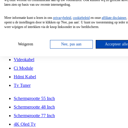
wij onze website en communicatie aan op uw voorkeuren. Ook kunnen wij zo gerichte adver
Tcl
laten zien op basis van uw recente internetgedrag.
Schermgrootte 70 Inch
Meer informatie kunt u lezen in ons
privacybeleid
,
cookiebeleid
en onze
affiliate disclaimer
,
Hd Led Tv
opent u de instellingen door te klikken op 'Nee, pas aan'. U kunt uw toestemming op ieder
weer wijzigen of intrekken via de knop linksonder in uw beeldscherm.
Tv Beugel
Antennekabel
Weigeren
Nee, pas aan
Accepteer alle
Universele Afstandsbediening
Videokabel
Ci Module
Hdmi Kabel
Tv Tuner
Schermgrootte 55 Inch
Schermgrootte 48 Inch
Schermgrootte 77 Inch
4K Oled Tv