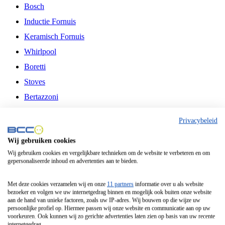
Bosch
Inductie Fornuis
Keramisch Fornuis
Whirlpool
Boretti
Stoves
Bertazzoni
Belling
Privacybeleid
Fitelli
Wij gebruiken cookies
Airfryer
Wij gebruiken cookies en vergelijkbare technieken om de website te verbeteren en om
gepersonaliseerde inhoud en advertenties aan te bieden.
Frituurpan
Contactgrill
Met deze cookies verzamelen wij en onze
11 partners
informatie over u als website
bezoeker en volgen we uw internetgedrag binnen en mogelijk ook buiten onze website
Broodbakmachine
aan de hand van unieke factoren, zoals uw IP-adres. Wij bouwen op die wijze uw
persoonlijke profiel op. Hiermee passen wij onze website en communicatie aan op uw
Broodrooster
voorkeuren. Ook kunnen wij zo gerichte advertenties laten zien op basis van uw recente
internetgedrag.