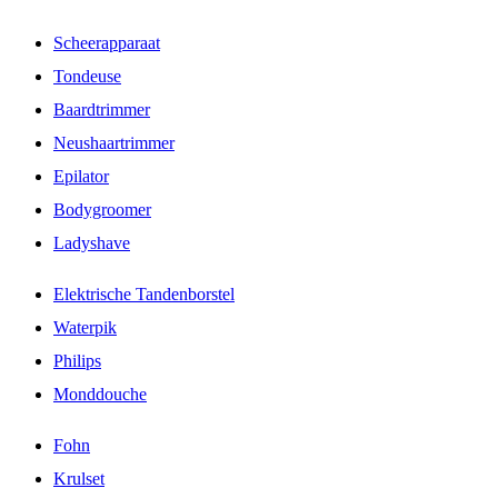
Scheerapparaat
Tondeuse
Baardtrimmer
Neushaartrimmer
Epilator
Bodygroomer
Ladyshave
Elektrische Tandenborstel
Waterpik
Philips
Monddouche
Fohn
Krulset