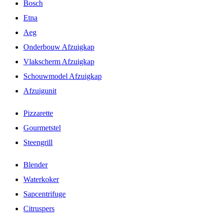
Bosch
Etna
Aeg
Onderbouw Afzuigkap
Vlakscherm Afzuigkap
Schouwmodel Afzuigkap
Afzuigunit
Pizzarette
Gourmetstel
Steengrill
Blender
Waterkoker
Sapcentrifuge
Citruspers