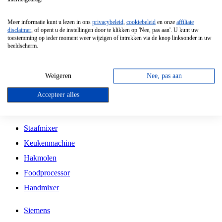
Grillplaat
Meer informatie kunt u lezen in ons
privacybeleid
,
cookiebeleid
en onze
affiliate
Vrijstaande Magnetron
disclaimer
, of opent u de instellingen door te klikken op 'Nee, pas aan'. U kunt uw
toestemming op ieder moment weer wijzigen of intrekken via de knop linksonder in uw
Vrijstaande Kookplaat
beeldscherm.
Inbouw Inductie Kookplaat
Inbouw Gaskookplaat
Weigeren
Nee, pas aan
Inbouw Keramische Kookplaat
Accepteer alles
Kookplaat Accessoires
Staafmixer
Keukenmachine
Hakmolen
Foodprocessor
Handmixer
Siemens