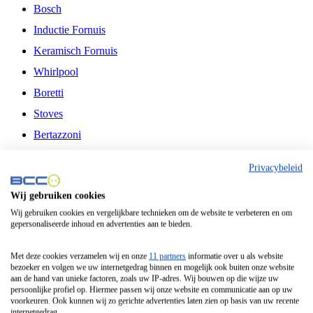
Bosch
Inductie Fornuis
Keramisch Fornuis
Whirlpool
Boretti
Stoves
Bertazzoni
Belling
Privacybeleid
Fitelli
Wij gebruiken cookies
Airfryer
Wij gebruiken cookies en vergelijkbare technieken om de website te verbeteren en om
gepersonaliseerde inhoud en advertenties aan te bieden.
Frituurpan
Contactgrill
Met deze cookies verzamelen wij en onze
11 partners
informatie over u als website
bezoeker en volgen we uw internetgedrag binnen en mogelijk ook buiten onze website
Broodbakmachine
aan de hand van unieke factoren, zoals uw IP-adres. Wij bouwen op die wijze uw
persoonlijke profiel op. Hiermee passen wij onze website en communicatie aan op uw
Broodrooster
voorkeuren. Ook kunnen wij zo gerichte advertenties laten zien op basis van uw recente
internetgedrag.