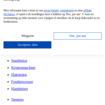
Grillplaat
Meer informatie kunt u lezen in ons
privacybeleid
,
cookiebeleid
en onze
affiliate
Vrijstaande Magnetron
disclaimer
, of opent u de instellingen door te klikken op 'Nee, pas aan'. U kunt uw
toestemming op ieder moment weer wijzigen of intrekken via de knop linksonder in uw
Vrijstaande Kookplaat
beeldscherm.
Inbouw Inductie Kookplaat
Inbouw Gaskookplaat
Weigeren
Nee, pas aan
Inbouw Keramische Kookplaat
Accepteer alles
Kookplaat Accessoires
Staafmixer
Keukenmachine
Hakmolen
Foodprocessor
Handmixer
Siemens