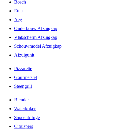
Bosch
Etna
Aeg
Onderbouw Afzuigkap
Vlakscherm Afzuigkap
Schouwmodel Afzuigkap
Afzuigunit
Pizzarette
Gourmetstel
Steengrill
Blender
Waterkoker
Sapcentrifuge
Citruspers