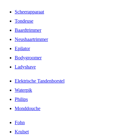
Scheerapparaat
Tondeuse
Baardtrimmer
Neushaartrimmer
Epilator
Bodygroomer
Ladyshave
Elektrische Tandenborstel
Waterpik
Philips
Monddouche
Fohn
Krulset