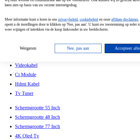
wij onze website en communicatie aan op uw voorkeuren. Ook kunnen wij zo gerichte adver
Tcl
laten zien op basis van uw recente internetgedrag.
Schermgrootte 70 Inch
Meer informatie kunt u lezen in ons
privacybeleid
,
cookiebeleid
en onze
affiliate disclaimer
,
Hd Led Tv
opent u de instellingen door te klikken op 'Nee, pas aan'. U kunt uw toestemming op ieder
weer wijzigen of intrekken via de knop linksonder in uw beeldscherm.
Tv Beugel
Antennekabel
Weigeren
Nee, pas aan
Accepteer alle
Universele Afstandsbediening
Videokabel
Ci Module
Hdmi Kabel
Tv Tuner
Schermgrootte 55 Inch
Schermgrootte 48 Inch
Schermgrootte 77 Inch
4K Oled Tv