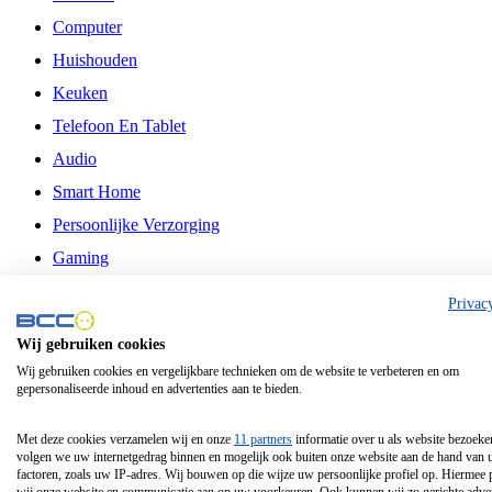
Computer
Huishouden
Keuken
Telefoon En Tablet
Audio
Smart Home
Persoonlijke Verzorging
Gaming
Vrije Tijd
Privac
Philips
Wij gebruiken cookies
Wij gebruiken cookies en vergelijkbare technieken om de website te verbeteren en om
Schermgrootte 24 Inch
gepersonaliseerde inhoud en advertenties aan te bieden.
Schermgrootte 75 Inch
Schermgrootte 85 Inch
Met deze cookies verzamelen wij en onze
11 partners
informatie over u als website bezoeke
volgen we uw internetgedrag binnen en mogelijk ook buiten onze website aan de hand van 
Schermgrootte 98 Inch
factoren, zoals uw IP-adres. Wij bouwen op die wijze uw persoonlijke profiel op. Hiermee 