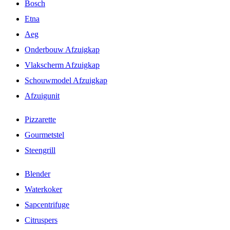
Bosch
Etna
Aeg
Onderbouw Afzuigkap
Vlakscherm Afzuigkap
Schouwmodel Afzuigkap
Afzuigunit
Pizzarette
Gourmetstel
Steengrill
Blender
Waterkoker
Sapcentrifuge
Citruspers