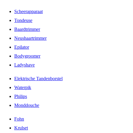
Scheerapparaat
Tondeuse
Baardtrimmer
Neushaartrimmer
Epilator
Bodygroomer
Ladyshave
Elektrische Tandenborstel
Waterpik
Philips
Monddouche
Fohn
Krulset