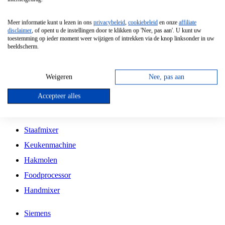
Grillplaat
Meer informatie kunt u lezen in ons
privacybeleid
,
cookiebeleid
en onze
affiliate
Vrijstaande Magnetron
disclaimer
, of opent u de instellingen door te klikken op 'Nee, pas aan'. U kunt uw
toestemming op ieder moment weer wijzigen of intrekken via de knop linksonder in uw
Vrijstaande Kookplaat
beeldscherm.
Inbouw Inductie Kookplaat
Inbouw Gaskookplaat
Weigeren
Nee, pas aan
Inbouw Keramische Kookplaat
Accepteer alles
Kookplaat Accessoires
Staafmixer
Keukenmachine
Hakmolen
Foodprocessor
Handmixer
Siemens