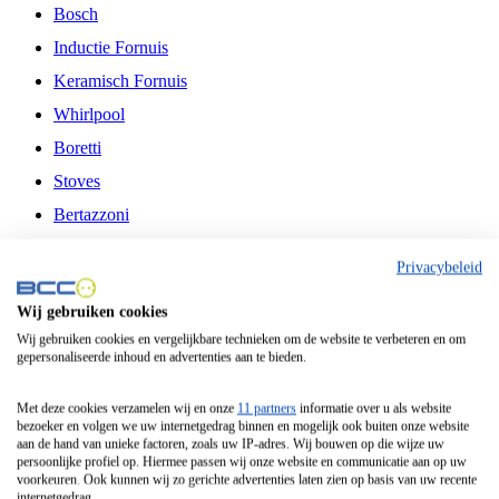
Bosch
Inductie Fornuis
Keramisch Fornuis
Whirlpool
Boretti
Stoves
Bertazzoni
Belling
Privacybeleid
Fitelli
Wij gebruiken cookies
Airfryer
Wij gebruiken cookies en vergelijkbare technieken om de website te verbeteren en om
gepersonaliseerde inhoud en advertenties aan te bieden.
Frituurpan
Contactgrill
Met deze cookies verzamelen wij en onze
11 partners
informatie over u als website
bezoeker en volgen we uw internetgedrag binnen en mogelijk ook buiten onze website
Broodbakmachine
aan de hand van unieke factoren, zoals uw IP-adres. Wij bouwen op die wijze uw
persoonlijke profiel op. Hiermee passen wij onze website en communicatie aan op uw
Broodrooster
voorkeuren. Ook kunnen wij zo gerichte advertenties laten zien op basis van uw recente
internetgedrag.