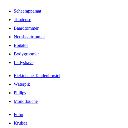
Scheerapparaat
Tondeuse
Baardtrimmer
Neushaartrimmer
Epilator
Bodygroomer
Ladyshave
Elektrische Tandenborstel
Waterpik
Philips
Monddouche
Fohn
Krulset