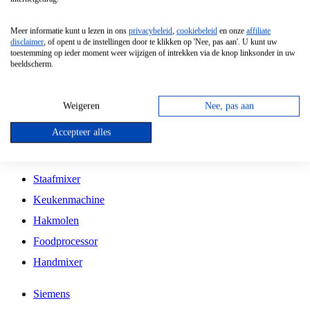
Grillplaat
Meer informatie kunt u lezen in ons
privacybeleid
,
cookiebeleid
en onze
affiliate
Vrijstaande Magnetron
disclaimer
, of opent u de instellingen door te klikken op 'Nee, pas aan'. U kunt uw
toestemming op ieder moment weer wijzigen of intrekken via de knop linksonder in uw
Vrijstaande Kookplaat
beeldscherm.
Inbouw Inductie Kookplaat
Inbouw Gaskookplaat
Weigeren
Nee, pas aan
Inbouw Keramische Kookplaat
Accepteer alles
Kookplaat Accessoires
Staafmixer
Keukenmachine
Hakmolen
Foodprocessor
Handmixer
Siemens