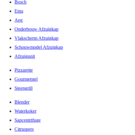
Bosch
Etna
Aeg
Onderbouw Afzuigkap
Vlakscherm Afzuigkap
Schouwmodel Afzuigkap
Afzuigunit
Pizzarette
Gourmetstel
Steengrill
Blender
Waterkoker
Sapcentrifuge
Citruspers