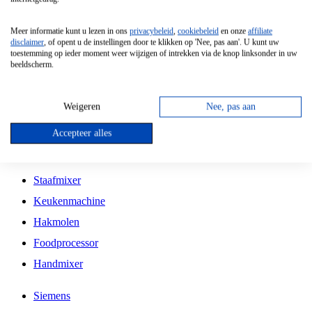
Grillplaat
Meer informatie kunt u lezen in ons
privacybeleid
,
cookiebeleid
en onze
affiliate
Vrijstaande Magnetron
disclaimer
, of opent u de instellingen door te klikken op 'Nee, pas aan'. U kunt uw
toestemming op ieder moment weer wijzigen of intrekken via de knop linksonder in uw
Vrijstaande Kookplaat
beeldscherm.
Inbouw Inductie Kookplaat
Inbouw Gaskookplaat
Weigeren
Nee, pas aan
Inbouw Keramische Kookplaat
Accepteer alles
Kookplaat Accessoires
Staafmixer
Keukenmachine
Hakmolen
Foodprocessor
Handmixer
Siemens