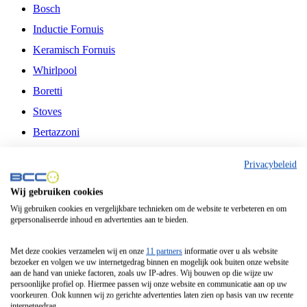
Bosch
Inductie Fornuis
Keramisch Fornuis
Whirlpool
Boretti
Stoves
Bertazzoni
Belling
Privacybeleid
Fitelli
Wij gebruiken cookies
Airfryer
Wij gebruiken cookies en vergelijkbare technieken om de website te verbeteren en om
gepersonaliseerde inhoud en advertenties aan te bieden.
Frituurpan
Contactgrill
Met deze cookies verzamelen wij en onze
11 partners
informatie over u als website
bezoeker en volgen we uw internetgedrag binnen en mogelijk ook buiten onze website
Broodbakmachine
aan de hand van unieke factoren, zoals uw IP-adres. Wij bouwen op die wijze uw
persoonlijke profiel op. Hiermee passen wij onze website en communicatie aan op uw
Broodrooster
voorkeuren. Ook kunnen wij zo gerichte advertenties laten zien op basis van uw recente
internetgedrag.