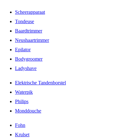
Scheerapparaat
Tondeuse
Baardtrimmer
Neushaartrimmer
Epilator
Bodygroomer
Ladyshave
Elektrische Tandenborstel
Waterpik
Philips
Monddouche
Fohn
Krulset