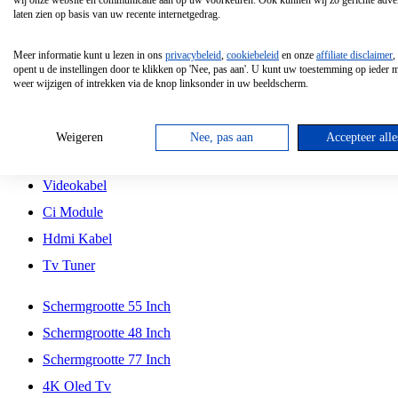
wij onze website en communicatie aan op uw voorkeuren. Ook kunnen wij zo gerichte adver
Tcl
laten zien op basis van uw recente internetgedrag.
Schermgrootte 70 Inch
Meer informatie kunt u lezen in ons
privacybeleid
,
cookiebeleid
en onze
affiliate disclaimer
,
Hd Led Tv
opent u de instellingen door te klikken op 'Nee, pas aan'. U kunt uw toestemming op ieder
weer wijzigen of intrekken via de knop linksonder in uw beeldscherm.
Tv Beugel
Antennekabel
Weigeren
Nee, pas aan
Accepteer alle
Universele Afstandsbediening
Videokabel
Ci Module
Hdmi Kabel
Tv Tuner
Schermgrootte 55 Inch
Schermgrootte 48 Inch
Schermgrootte 77 Inch
4K Oled Tv