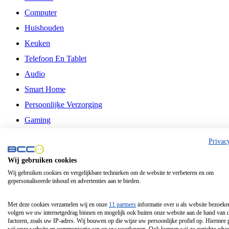
Computer
Huishouden
Keuken
Telefoon En Tablet
Audio
Smart Home
Persoonlijke Verzorging
Gaming
Vrije Tijd
Privac
Philips
Wij gebruiken cookies
Wij gebruiken cookies en vergelijkbare technieken om de website te verbeteren en om
Schermgrootte 24 Inch
gepersonaliseerde inhoud en advertenties aan te bieden.
Schermgrootte 75 Inch
Schermgrootte 85 Inch
Met deze cookies verzamelen wij en onze
11 partners
informatie over u als website bezoeke
volgen we uw internetgedrag binnen en mogelijk ook buiten onze website aan de hand van 
Schermgrootte 98 Inch
factoren, zoals uw IP-adres. Wij bouwen op die wijze uw persoonlijke profiel op. Hiermee 