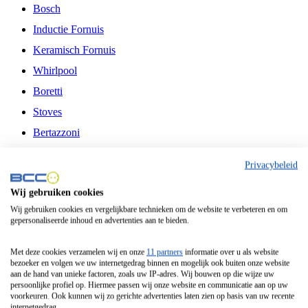
Bosch
Inductie Fornuis
Keramisch Fornuis
Whirlpool
Boretti
Stoves
Bertazzoni
Belling
Privacybeleid
Fitelli
Wij gebruiken cookies
Airfryer
Wij gebruiken cookies en vergelijkbare technieken om de website te verbeteren en om
gepersonaliseerde inhoud en advertenties aan te bieden.
Frituurpan
Contactgrill
Met deze cookies verzamelen wij en onze
11 partners
informatie over u als website
bezoeker en volgen we uw internetgedrag binnen en mogelijk ook buiten onze website
Broodbakmachine
aan de hand van unieke factoren, zoals uw IP-adres. Wij bouwen op die wijze uw
persoonlijke profiel op. Hiermee passen wij onze website en communicatie aan op uw
Broodrooster
voorkeuren. Ook kunnen wij zo gerichte advertenties laten zien op basis van uw recente
internetgedrag.