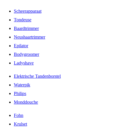
Scheerapparaat
Tondeuse
Baardtrimmer
Neushaartrimmer
Epilator
Bodygroomer
Ladyshave
Elektrische Tandenborstel
Waterpik
Philips
Monddouche
Fohn
Krulset