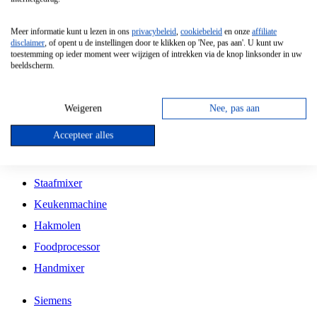
Grillplaat
Meer informatie kunt u lezen in ons
privacybeleid
,
cookiebeleid
en onze
affiliate
Vrijstaande Magnetron
disclaimer
, of opent u de instellingen door te klikken op 'Nee, pas aan'. U kunt uw
toestemming op ieder moment weer wijzigen of intrekken via de knop linksonder in uw
Vrijstaande Kookplaat
beeldscherm.
Inbouw Inductie Kookplaat
Inbouw Gaskookplaat
Weigeren
Nee, pas aan
Inbouw Keramische Kookplaat
Accepteer alles
Kookplaat Accessoires
Staafmixer
Keukenmachine
Hakmolen
Foodprocessor
Handmixer
Siemens