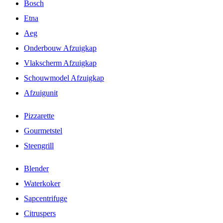
Bosch
Etna
Aeg
Onderbouw Afzuigkap
Vlakscherm Afzuigkap
Schouwmodel Afzuigkap
Afzuigunit
Pizzarette
Gourmetstel
Steengrill
Blender
Waterkoker
Sapcentrifuge
Citruspers