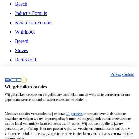
Bosch
Inductie Fornuis
Keramisch Fornuis
Whirlpool
Boretti
Stoves
Bertazzoni
Belling
Privacybeleid
Fitelli
Wij gebruiken cookies
Airfryer
Wij gebruiken cookies en vergelijkbare technieken om de website te verbeteren en om
gepersonaliseerde inhoud en advertenties aan te bieden.
Frituurpan
Contactgrill
Met deze cookies verzamelen wij en onze
11 partners
informatie over u als website
bezoeker en volgen we uw internetgedrag binnen en mogelijk ook buiten onze website
Broodbakmachine
aan de hand van unieke factoren, zoals uw IP-adres. Wij bouwen op die wijze uw
persoonlijke profiel op. Hiermee passen wij onze website en communicatie aan op uw
Broodrooster
voorkeuren. Ook kunnen wij zo gerichte advertenties laten zien op basis van uw recente
internetgedrag.