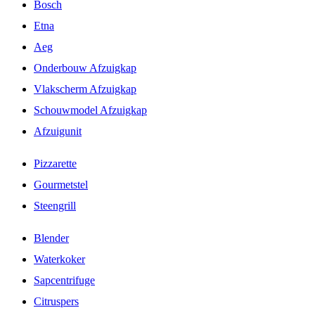
Bosch
Etna
Aeg
Onderbouw Afzuigkap
Vlakscherm Afzuigkap
Schouwmodel Afzuigkap
Afzuigunit
Pizzarette
Gourmetstel
Steengrill
Blender
Waterkoker
Sapcentrifuge
Citruspers