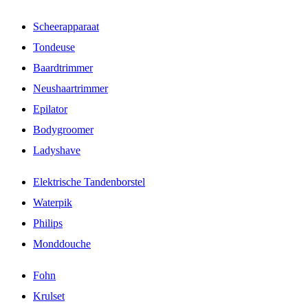
Scheerapparaat
Tondeuse
Baardtrimmer
Neushaartrimmer
Epilator
Bodygroomer
Ladyshave
Elektrische Tandenborstel
Waterpik
Philips
Monddouche
Fohn
Krulset