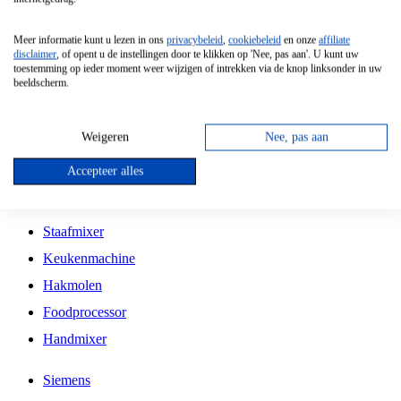
Grillplaat
Meer informatie kunt u lezen in ons
privacybeleid
,
cookiebeleid
en onze
affiliate
Vrijstaande Magnetron
disclaimer
, of opent u de instellingen door te klikken op 'Nee, pas aan'. U kunt uw
toestemming op ieder moment weer wijzigen of intrekken via de knop linksonder in uw
Vrijstaande Kookplaat
beeldscherm.
Inbouw Inductie Kookplaat
Inbouw Gaskookplaat
Weigeren
Nee, pas aan
Inbouw Keramische Kookplaat
Accepteer alles
Kookplaat Accessoires
Staafmixer
Keukenmachine
Hakmolen
Foodprocessor
Handmixer
Siemens