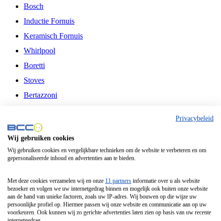
Bosch
Inductie Fornuis
Keramisch Fornuis
Whirlpool
Boretti
Stoves
Bertazzoni
Belling
Privacybeleid
Fitelli
Wij gebruiken cookies
Airfryer
Wij gebruiken cookies en vergelijkbare technieken om de website te verbeteren en om
gepersonaliseerde inhoud en advertenties aan te bieden.
Frituurpan
Contactgrill
Met deze cookies verzamelen wij en onze
11 partners
informatie over u als website
bezoeker en volgen we uw internetgedrag binnen en mogelijk ook buiten onze website
Broodbakmachine
aan de hand van unieke factoren, zoals uw IP-adres. Wij bouwen op die wijze uw
persoonlijke profiel op. Hiermee passen wij onze website en communicatie aan op uw
Broodrooster
voorkeuren. Ook kunnen wij zo gerichte advertenties laten zien op basis van uw recente
internetgedrag.