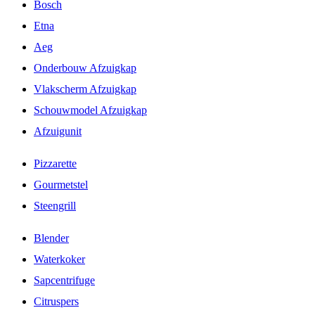
Bosch
Etna
Aeg
Onderbouw Afzuigkap
Vlakscherm Afzuigkap
Schouwmodel Afzuigkap
Afzuigunit
Pizzarette
Gourmetstel
Steengrill
Blender
Waterkoker
Sapcentrifuge
Citruspers