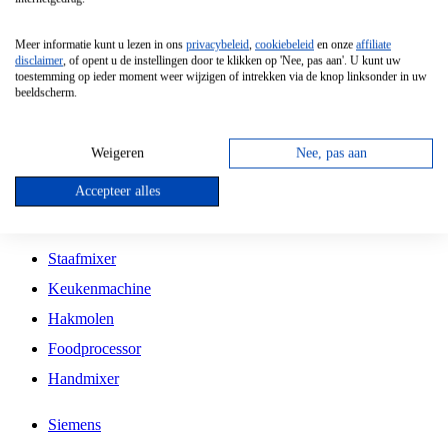
Grillplaat
Meer informatie kunt u lezen in ons
privacybeleid
,
cookiebeleid
en onze
affiliate
Vrijstaande Magnetron
disclaimer
, of opent u de instellingen door te klikken op 'Nee, pas aan'. U kunt uw
toestemming op ieder moment weer wijzigen of intrekken via de knop linksonder in uw
Vrijstaande Kookplaat
beeldscherm.
Inbouw Inductie Kookplaat
Inbouw Gaskookplaat
Weigeren
Nee, pas aan
Inbouw Keramische Kookplaat
Accepteer alles
Kookplaat Accessoires
Staafmixer
Keukenmachine
Hakmolen
Foodprocessor
Handmixer
Siemens