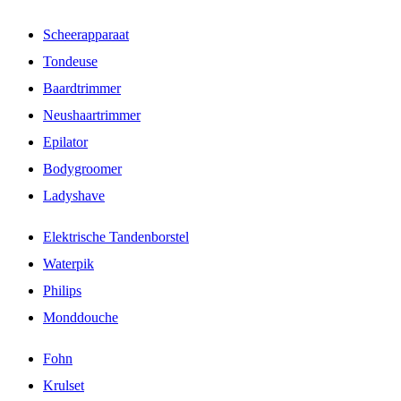
Scheerapparaat
Tondeuse
Baardtrimmer
Neushaartrimmer
Epilator
Bodygroomer
Ladyshave
Elektrische Tandenborstel
Waterpik
Philips
Monddouche
Fohn
Krulset