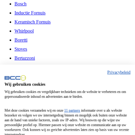
Bosch
Inductie Fornuis
Keramisch Fornuis
Whirlpool
Boretti
Stoves
Bertazzoni
Belling
Privacybeleid
Fitelli
Wij gebruiken cookies
Airfryer
Wij gebruiken cookies en vergelijkbare technieken om de website te verbeteren en om
gepersonaliseerde inhoud en advertenties aan te bieden.
Frituurpan
Contactgrill
Met deze cookies verzamelen wij en onze
11 partners
informatie over u als website
bezoeker en volgen we uw internetgedrag binnen en mogelijk ook buiten onze website
Broodbakmachine
aan de hand van unieke factoren, zoals uw IP-adres. Wij bouwen op die wijze uw
persoonlijke profiel op. Hiermee passen wij onze website en communicatie aan op uw
Broodrooster
voorkeuren. Ook kunnen wij zo gerichte advertenties laten zien op basis van uw recente
internetgedrag.