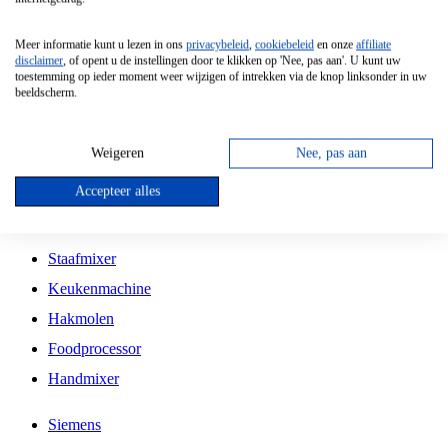
Grillplaat
Meer informatie kunt u lezen in ons
privacybeleid
,
cookiebeleid
en onze
affiliate
Vrijstaande Magnetron
disclaimer
, of opent u de instellingen door te klikken op 'Nee, pas aan'. U kunt uw
toestemming op ieder moment weer wijzigen of intrekken via de knop linksonder in uw
Vrijstaande Kookplaat
beeldscherm.
Inbouw Inductie Kookplaat
Inbouw Gaskookplaat
Weigeren
Nee, pas aan
Inbouw Keramische Kookplaat
Accepteer alles
Kookplaat Accessoires
Staafmixer
Keukenmachine
Hakmolen
Foodprocessor
Handmixer
Siemens