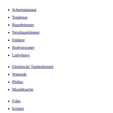
Scheerapparaat
Tondeuse
Baardtrimmer
Neushaartrimmer
Epilator
Bodygroomer
Ladyshave
Elektrische Tandenborstel
Waterpik
Philips
Monddouche
Fohn
Krulset