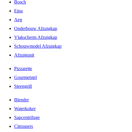
Bosch
Etna
Aeg
Onderbouw Afzuigkap
Vlakscherm Afzuigkap
Schouwmodel Afzuigkap
Afzuigunit
Pizzarette
Gourmetstel
Steengrill
Blender
Waterkoker
Sapcentrifuge
Citruspers