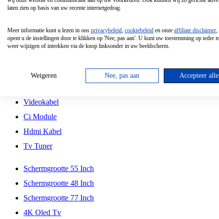
wij onze website en communicatie aan op uw voorkeuren. Ook kunnen wij zo gerichte adver
Tcl
laten zien op basis van uw recente internetgedrag.
Schermgrootte 70 Inch
Meer informatie kunt u lezen in ons
privacybeleid
,
cookiebeleid
en onze
affiliate disclaimer
,
Hd Led Tv
opent u de instellingen door te klikken op 'Nee, pas aan'. U kunt uw toestemming op ieder
weer wijzigen of intrekken via de knop linksonder in uw beeldscherm.
Tv Beugel
Antennekabel
Weigeren
Nee, pas aan
Accepteer alle
Universele Afstandsbediening
Videokabel
Ci Module
Hdmi Kabel
Tv Tuner
Schermgrootte 55 Inch
Schermgrootte 48 Inch
Schermgrootte 77 Inch
4K Oled Tv