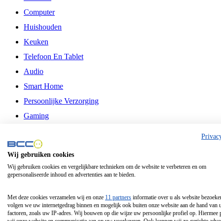
Computer
Huishouden
Keuken
Telefoon En Tablet
Audio
Smart Home
Persoonlijke Verzorging
Gaming
Vrije Tijd
Privac
Philips
Wij gebruiken cookies
Wij gebruiken cookies en vergelijkbare technieken om de website te verbeteren en om
Schermgrootte 24 Inch
gepersonaliseerde inhoud en advertenties aan te bieden.
Schermgrootte 75 Inch
Schermgrootte 85 Inch
Met deze cookies verzamelen wij en onze
11 partners
informatie over u als website bezoeke
volgen we uw internetgedrag binnen en mogelijk ook buiten onze website aan de hand van 
Schermgrootte 98 Inch
factoren, zoals uw IP-adres. Wij bouwen op die wijze uw persoonlijke profiel op. Hiermee 