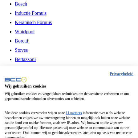
Bosch
Inductie Fornuis
Keramisch Fornuis
Whirlpool
Boretti
Stoves
Bertazzoni
Belling
Privacybeleid
Fitelli
Wij gebruiken cookies
Airfryer
Wij gebruiken cookies en vergelijkbare technieken om de website te verbeteren en om
gepersonaliseerde inhoud en advertenties aan te bieden.
Frituurpan
Contactgrill
Met deze cookies verzamelen wij en onze
11 partners
informatie over u als website
bezoeker en volgen we uw internetgedrag binnen en mogelijk ook buiten onze website
Broodbakmachine
aan de hand van unieke factoren, zoals uw IP-adres. Wij bouwen op die wijze uw
persoonlijke profiel op. Hiermee passen wij onze website en communicatie aan op uw
Broodrooster
voorkeuren. Ook kunnen wij zo gerichte advertenties laten zien op basis van uw recente
internetgedrag.