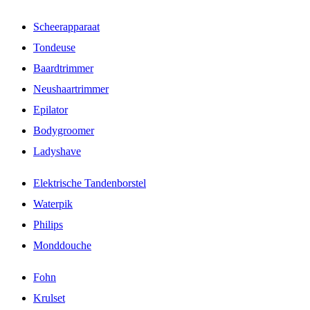
Scheerapparaat
Tondeuse
Baardtrimmer
Neushaartrimmer
Epilator
Bodygroomer
Ladyshave
Elektrische Tandenborstel
Waterpik
Philips
Monddouche
Fohn
Krulset