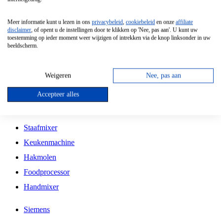
Grillplaat
Meer informatie kunt u lezen in ons
privacybeleid
,
cookiebeleid
en onze
affiliate
Vrijstaande Magnetron
disclaimer
, of opent u de instellingen door te klikken op 'Nee, pas aan'. U kunt uw
toestemming op ieder moment weer wijzigen of intrekken via de knop linksonder in uw
Vrijstaande Kookplaat
beeldscherm.
Inbouw Inductie Kookplaat
Inbouw Gaskookplaat
Weigeren
Nee, pas aan
Inbouw Keramische Kookplaat
Accepteer alles
Kookplaat Accessoires
Staafmixer
Keukenmachine
Hakmolen
Foodprocessor
Handmixer
Siemens