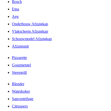
Bosch
Etna
Aeg
Onderbouw Afzuigkap
Vlakscherm Afzuigkap
Schouwmodel Afzuigkap
Afzuigunit
Pizzarette
Gourmetstel
Steengrill
Blender
Waterkoker
Sapcentrifuge
Citruspers