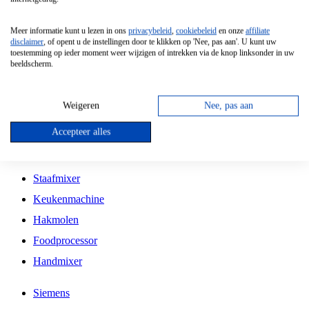
Grillplaat
Meer informatie kunt u lezen in ons
privacybeleid
,
cookiebeleid
en onze
affiliate
Vrijstaande Magnetron
disclaimer
, of opent u de instellingen door te klikken op 'Nee, pas aan'. U kunt uw
toestemming op ieder moment weer wijzigen of intrekken via de knop linksonder in uw
Vrijstaande Kookplaat
beeldscherm.
Inbouw Inductie Kookplaat
Inbouw Gaskookplaat
Weigeren
Nee, pas aan
Inbouw Keramische Kookplaat
Accepteer alles
Kookplaat Accessoires
Staafmixer
Keukenmachine
Hakmolen
Foodprocessor
Handmixer
Siemens