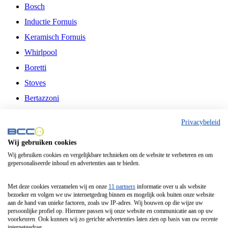
Bosch
Inductie Fornuis
Keramisch Fornuis
Whirlpool
Boretti
Stoves
Bertazzoni
Belling
Privacybeleid
Fitelli
Wij gebruiken cookies
Airfryer
Wij gebruiken cookies en vergelijkbare technieken om de website te verbeteren en om
gepersonaliseerde inhoud en advertenties aan te bieden.
Frituurpan
Contactgrill
Met deze cookies verzamelen wij en onze
11 partners
informatie over u als website
bezoeker en volgen we uw internetgedrag binnen en mogelijk ook buiten onze website
Broodbakmachine
aan de hand van unieke factoren, zoals uw IP-adres. Wij bouwen op die wijze uw
persoonlijke profiel op. Hiermee passen wij onze website en communicatie aan op uw
Broodrooster
voorkeuren. Ook kunnen wij zo gerichte advertenties laten zien op basis van uw recente
internetgedrag.