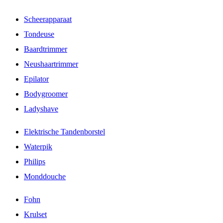
Scheerapparaat
Tondeuse
Baardtrimmer
Neushaartrimmer
Epilator
Bodygroomer
Ladyshave
Elektrische Tandenborstel
Waterpik
Philips
Monddouche
Fohn
Krulset