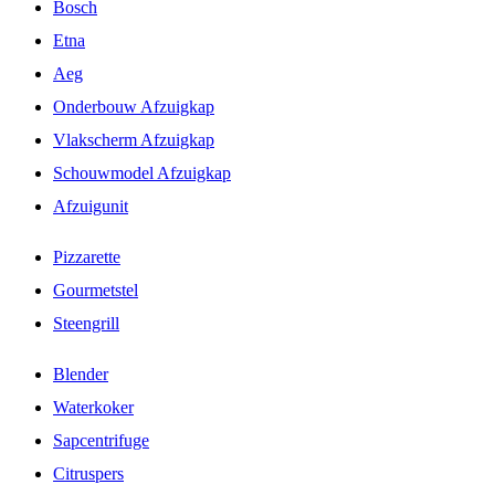
Bosch
Etna
Aeg
Onderbouw Afzuigkap
Vlakscherm Afzuigkap
Schouwmodel Afzuigkap
Afzuigunit
Pizzarette
Gourmetstel
Steengrill
Blender
Waterkoker
Sapcentrifuge
Citruspers