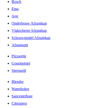
Bosch
Etna
Aeg
Onderbouw Afzuigkap
Vlakscherm Afzuigkap
Schouwmodel Afzuigkap
Afzuigunit
Pizzarette
Gourmetstel
Steengrill
Blender
Waterkoker
Sapcentrifuge
Citruspers