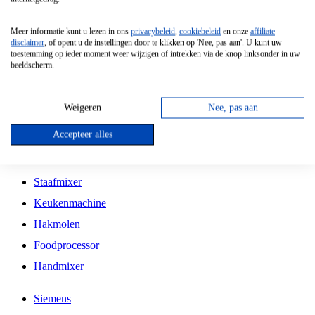
Grillplaat
Meer informatie kunt u lezen in ons
privacybeleid
,
cookiebeleid
en onze
affiliate
Vrijstaande Magnetron
disclaimer
, of opent u de instellingen door te klikken op 'Nee, pas aan'. U kunt uw
toestemming op ieder moment weer wijzigen of intrekken via de knop linksonder in uw
Vrijstaande Kookplaat
beeldscherm.
Inbouw Inductie Kookplaat
Inbouw Gaskookplaat
Weigeren
Nee, pas aan
Inbouw Keramische Kookplaat
Accepteer alles
Kookplaat Accessoires
Staafmixer
Keukenmachine
Hakmolen
Foodprocessor
Handmixer
Siemens