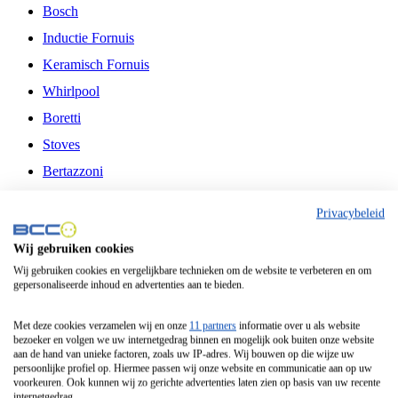
Bosch
Inductie Fornuis
Keramisch Fornuis
Whirlpool
Boretti
Stoves
Bertazzoni
Belling
Privacybeleid
Fitelli
Wij gebruiken cookies
Airfryer
Wij gebruiken cookies en vergelijkbare technieken om de website te verbeteren en om
gepersonaliseerde inhoud en advertenties aan te bieden.
Frituurpan
Contactgrill
Met deze cookies verzamelen wij en onze
11 partners
informatie over u als website
bezoeker en volgen we uw internetgedrag binnen en mogelijk ook buiten onze website
Broodbakmachine
aan de hand van unieke factoren, zoals uw IP-adres. Wij bouwen op die wijze uw
persoonlijke profiel op. Hiermee passen wij onze website en communicatie aan op uw
Broodrooster
voorkeuren. Ook kunnen wij zo gerichte advertenties laten zien op basis van uw recente
internetgedrag.