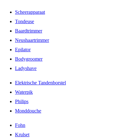
Scheerapparaat
Tondeuse
Baardtrimmer
Neushaartrimmer
Epilator
Bodygroomer
Ladyshave
Elektrische Tandenborstel
Waterpik
Philips
Monddouche
Fohn
Krulset