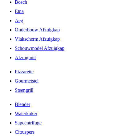
Bosch
Etna
Aeg
Onderbouw Afzuigkap
Vlakscherm Afzuigkap
Schouwmodel Afzuigkap
Afzuigunit
Pizzarette
Gourmetstel
Steengrill
Blender
Waterkoker
Sapcentrifuge
Citruspers