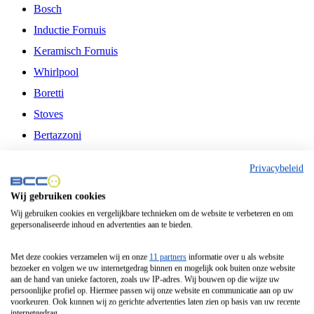
Bosch
Inductie Fornuis
Keramisch Fornuis
Whirlpool
Boretti
Stoves
Bertazzoni
Belling
Privacybeleid
Fitelli
Wij gebruiken cookies
Airfryer
Wij gebruiken cookies en vergelijkbare technieken om de website te verbeteren en om
gepersonaliseerde inhoud en advertenties aan te bieden.
Frituurpan
Contactgrill
Met deze cookies verzamelen wij en onze
11 partners
informatie over u als website
bezoeker en volgen we uw internetgedrag binnen en mogelijk ook buiten onze website
Broodbakmachine
aan de hand van unieke factoren, zoals uw IP-adres. Wij bouwen op die wijze uw
persoonlijke profiel op. Hiermee passen wij onze website en communicatie aan op uw
Broodrooster
voorkeuren. Ook kunnen wij zo gerichte advertenties laten zien op basis van uw recente
internetgedrag.