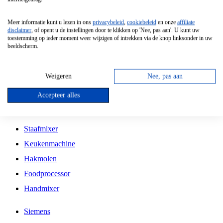
Grillplaat
Meer informatie kunt u lezen in ons
privacybeleid
,
cookiebeleid
en onze
affiliate
Vrijstaande Magnetron
disclaimer
, of opent u de instellingen door te klikken op 'Nee, pas aan'. U kunt uw
toestemming op ieder moment weer wijzigen of intrekken via de knop linksonder in uw
Vrijstaande Kookplaat
beeldscherm.
Inbouw Inductie Kookplaat
Inbouw Gaskookplaat
Weigeren
Nee, pas aan
Inbouw Keramische Kookplaat
Accepteer alles
Kookplaat Accessoires
Staafmixer
Keukenmachine
Hakmolen
Foodprocessor
Handmixer
Siemens