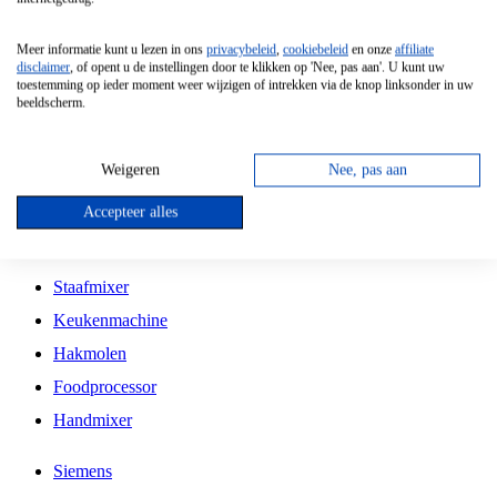
Grillplaat
Meer informatie kunt u lezen in ons
privacybeleid
,
cookiebeleid
en onze
affiliate
Vrijstaande Magnetron
disclaimer
, of opent u de instellingen door te klikken op 'Nee, pas aan'. U kunt uw
toestemming op ieder moment weer wijzigen of intrekken via de knop linksonder in uw
Vrijstaande Kookplaat
beeldscherm.
Inbouw Inductie Kookplaat
Inbouw Gaskookplaat
Weigeren
Nee, pas aan
Inbouw Keramische Kookplaat
Accepteer alles
Kookplaat Accessoires
Staafmixer
Keukenmachine
Hakmolen
Foodprocessor
Handmixer
Siemens