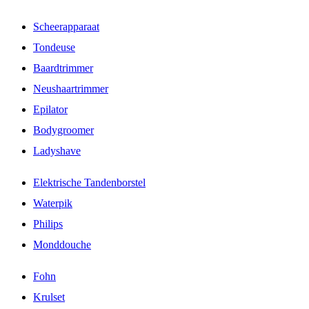
Scheerapparaat
Tondeuse
Baardtrimmer
Neushaartrimmer
Epilator
Bodygroomer
Ladyshave
Elektrische Tandenborstel
Waterpik
Philips
Monddouche
Fohn
Krulset