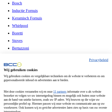
Bosch
Inductie Fornuis
Keramisch Fornuis
Whirlpool
Boretti
Stoves
Bertazzoni
Belling
Privacybeleid
Fitelli
Wij gebruiken cookies
Airfryer
Wij gebruiken cookies en vergelijkbare technieken om de website te verbeteren en om
gepersonaliseerde inhoud en advertenties aan te bieden.
Frituurpan
Contactgrill
Met deze cookies verzamelen wij en onze
11 partners
informatie over u als website
bezoeker en volgen we uw internetgedrag binnen en mogelijk ook buiten onze website
Broodbakmachine
aan de hand van unieke factoren, zoals uw IP-adres. Wij bouwen op die wijze uw
persoonlijke profiel op. Hiermee passen wij onze website en communicatie aan op uw
Broodrooster
voorkeuren. Ook kunnen wij zo gerichte advertenties laten zien op basis van uw recente
internetgedrag.