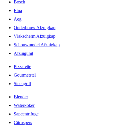
Bosch
Etna
Aeg
Onderbouw Afzuigkap
Vlakscherm Afzuigkap
Schouwmodel Afzuigkap
Afzuigunit
Pizzarette
Gourmetstel
Steengrill
Blender
Waterkoker
Sapcentrifuge
Citruspers