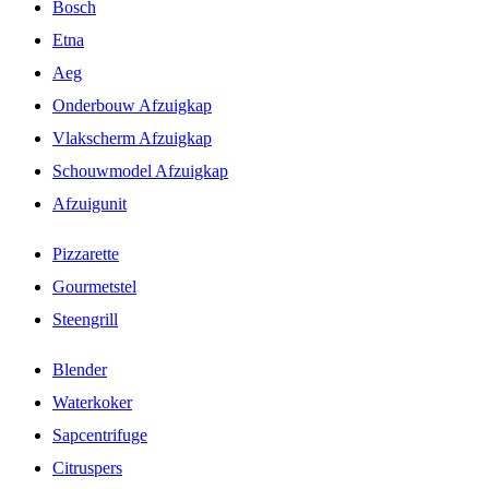
Bosch
Etna
Aeg
Onderbouw Afzuigkap
Vlakscherm Afzuigkap
Schouwmodel Afzuigkap
Afzuigunit
Pizzarette
Gourmetstel
Steengrill
Blender
Waterkoker
Sapcentrifuge
Citruspers