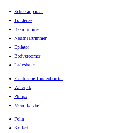
Scheerapparaat
Tondeuse
Baardtrimmer
Neushaartrimmer
Epilator
Bodygroomer
Ladyshave
Elektrische Tandenborstel
Waterpik
Philips
Monddouche
Fohn
Krulset