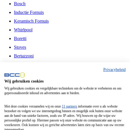
Bosch
Inductie Fornuis
Keramisch Fornuis
Whirlpool
Boretti
Stoves
Bertazzoni
Belling
Privacybeleid
Fitelli
Wij gebruiken cookies
Airfryer
Wij gebruiken cookies en vergelijkbare technieken om de website te verbeteren en om
gepersonaliseerde inhoud en advertenties aan te bieden.
Frituurpan
Contactgrill
Met deze cookies verzamelen wij en onze
11 partners
informatie over u als website
bezoeker en volgen we uw internetgedrag binnen en mogelijk ook buiten onze website
Broodbakmachine
aan de hand van unieke factoren, zoals uw IP-adres. Wij bouwen op die wijze uw
persoonlijke profiel op. Hiermee passen wij onze website en communicatie aan op uw
Broodrooster
voorkeuren. Ook kunnen wij zo gerichte advertenties laten zien op basis van uw recente
internetgedrag.