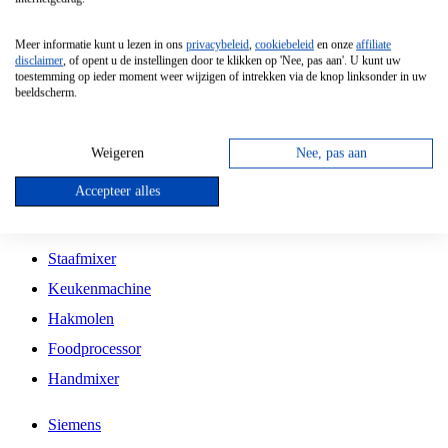
Grillplaat
Meer informatie kunt u lezen in ons
privacybeleid
,
cookiebeleid
en onze
affiliate
Vrijstaande Magnetron
disclaimer
, of opent u de instellingen door te klikken op 'Nee, pas aan'. U kunt uw
toestemming op ieder moment weer wijzigen of intrekken via de knop linksonder in uw
Vrijstaande Kookplaat
beeldscherm.
Inbouw Inductie Kookplaat
Inbouw Gaskookplaat
Weigeren
Nee, pas aan
Inbouw Keramische Kookplaat
Accepteer alles
Kookplaat Accessoires
Staafmixer
Keukenmachine
Hakmolen
Foodprocessor
Handmixer
Siemens