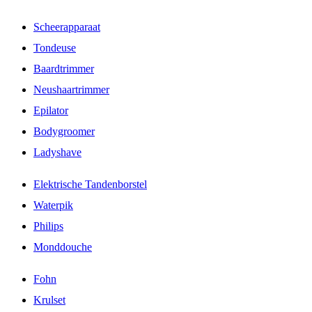
Scheerapparaat
Tondeuse
Baardtrimmer
Neushaartrimmer
Epilator
Bodygroomer
Ladyshave
Elektrische Tandenborstel
Waterpik
Philips
Monddouche
Fohn
Krulset