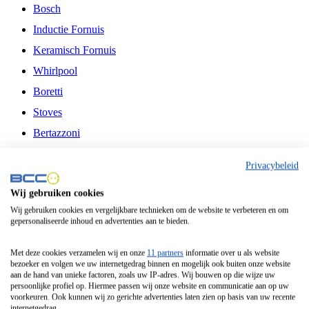
Bosch
Inductie Fornuis
Keramisch Fornuis
Whirlpool
Boretti
Stoves
Bertazzoni
Belling
Privacybeleid
Fitelli
Wij gebruiken cookies
Airfryer
Wij gebruiken cookies en vergelijkbare technieken om de website te verbeteren en om
gepersonaliseerde inhoud en advertenties aan te bieden.
Frituurpan
Contactgrill
Met deze cookies verzamelen wij en onze
11 partners
informatie over u als website
bezoeker en volgen we uw internetgedrag binnen en mogelijk ook buiten onze website
Broodbakmachine
aan de hand van unieke factoren, zoals uw IP-adres. Wij bouwen op die wijze uw
persoonlijke profiel op. Hiermee passen wij onze website en communicatie aan op uw
Broodrooster
voorkeuren. Ook kunnen wij zo gerichte advertenties laten zien op basis van uw recente
internetgedrag.