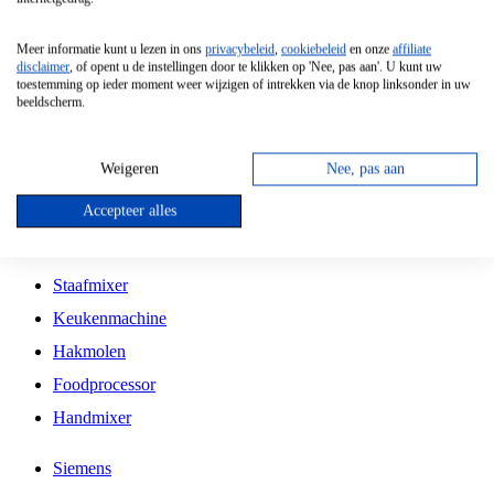
Grillplaat
Meer informatie kunt u lezen in ons
privacybeleid
,
cookiebeleid
en onze
affiliate
Vrijstaande Magnetron
disclaimer
, of opent u de instellingen door te klikken op 'Nee, pas aan'. U kunt uw
toestemming op ieder moment weer wijzigen of intrekken via de knop linksonder in uw
Vrijstaande Kookplaat
beeldscherm.
Inbouw Inductie Kookplaat
Inbouw Gaskookplaat
Weigeren
Nee, pas aan
Inbouw Keramische Kookplaat
Accepteer alles
Kookplaat Accessoires
Staafmixer
Keukenmachine
Hakmolen
Foodprocessor
Handmixer
Siemens