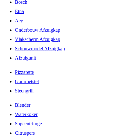
Bosch
Etna
Aeg
Onderbouw Afzuigkap
Vlakscherm Afzuigkap
Schouwmodel Afzuigkap
Afzuigunit
Pizzarette
Gourmetstel
Steengrill
Blender
Waterkoker
Sapcentrifuge
Citruspers