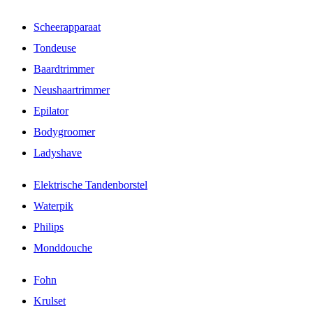
Scheerapparaat
Tondeuse
Baardtrimmer
Neushaartrimmer
Epilator
Bodygroomer
Ladyshave
Elektrische Tandenborstel
Waterpik
Philips
Monddouche
Fohn
Krulset