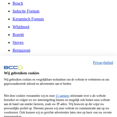
Bosch
Inductie Fornuis
Keramisch Fornuis
Whirlpool
Boretti
Stoves
Bertazzoni
Belling
Privacybeleid
Fitelli
Wij gebruiken cookies
Airfryer
Wij gebruiken cookies en vergelijkbare technieken om de website te verbeteren en om
gepersonaliseerde inhoud en advertenties aan te bieden.
Frituurpan
Contactgrill
Met deze cookies verzamelen wij en onze
11 partners
informatie over u als website
bezoeker en volgen we uw internetgedrag binnen en mogelijk ook buiten onze website
Broodbakmachine
aan de hand van unieke factoren, zoals uw IP-adres. Wij bouwen op die wijze uw
persoonlijke profiel op. Hiermee passen wij onze website en communicatie aan op uw
Broodrooster
voorkeuren. Ook kunnen wij zo gerichte advertenties laten zien op basis van uw recente
internetgedrag.