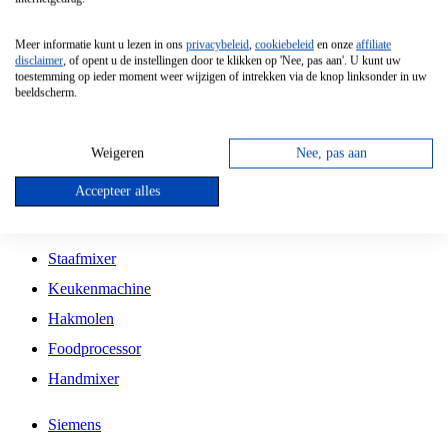
Grillplaat
Meer informatie kunt u lezen in ons
privacybeleid
,
cookiebeleid
en onze
affiliate
Vrijstaande Magnetron
disclaimer
, of opent u de instellingen door te klikken op 'Nee, pas aan'. U kunt uw
toestemming op ieder moment weer wijzigen of intrekken via de knop linksonder in uw
Vrijstaande Kookplaat
beeldscherm.
Inbouw Inductie Kookplaat
Inbouw Gaskookplaat
Weigeren
Nee, pas aan
Inbouw Keramische Kookplaat
Accepteer alles
Kookplaat Accessoires
Staafmixer
Keukenmachine
Hakmolen
Foodprocessor
Handmixer
Siemens