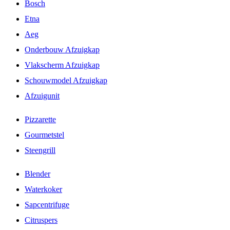
Bosch
Etna
Aeg
Onderbouw Afzuigkap
Vlakscherm Afzuigkap
Schouwmodel Afzuigkap
Afzuigunit
Pizzarette
Gourmetstel
Steengrill
Blender
Waterkoker
Sapcentrifuge
Citruspers