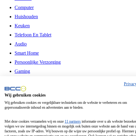
Computer
Huishouden
Keuken
Telefoon En Tablet
Audio
Smart Home
Persoonlijke Verzorging
Gaming
Vrije Tijd
Privac
Philips
Wij gebruiken cookies
Wij gebruiken cookies en vergelijkbare technieken om de website te verbeteren en om
Schermgrootte 24 Inch
gepersonaliseerde inhoud en advertenties aan te bieden.
Schermgrootte 75 Inch
Schermgrootte 85 Inch
Met deze cookies verzamelen wij en onze
11 partners
informatie over u als website bezoeke
volgen we uw internetgedrag binnen en mogelijk ook buiten onze website aan de hand van 
Schermgrootte 98 Inch
factoren, zoals uw IP-adres. Wij bouwen op die wijze uw persoonlijke profiel op. Hiermee 