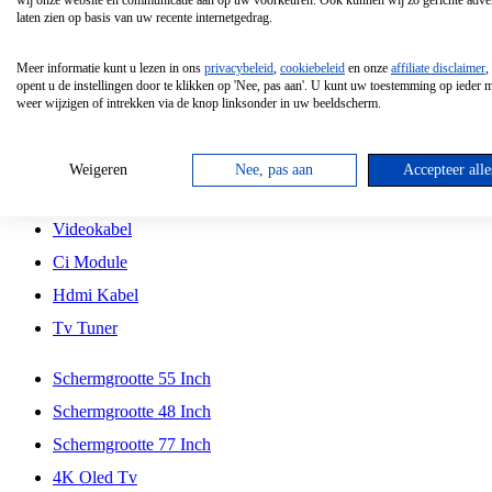
wij onze website en communicatie aan op uw voorkeuren. Ook kunnen wij zo gerichte adver
Tcl
laten zien op basis van uw recente internetgedrag.
Schermgrootte 70 Inch
Meer informatie kunt u lezen in ons
privacybeleid
,
cookiebeleid
en onze
affiliate disclaimer
,
Hd Led Tv
opent u de instellingen door te klikken op 'Nee, pas aan'. U kunt uw toestemming op ieder
weer wijzigen of intrekken via de knop linksonder in uw beeldscherm.
Tv Beugel
Antennekabel
Weigeren
Nee, pas aan
Accepteer alle
Universele Afstandsbediening
Videokabel
Ci Module
Hdmi Kabel
Tv Tuner
Schermgrootte 55 Inch
Schermgrootte 48 Inch
Schermgrootte 77 Inch
4K Oled Tv