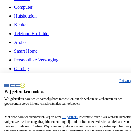
Computer
Huishouden
Keuken
Telefoon En Tablet
Audio
Smart Home
Persoonlijke Verzorging
Gaming
Vrije Tijd
Privac
Philips
Wij gebruiken cookies
Wij gebruiken cookies en vergelijkbare technieken om de website te verbeteren en om
Schermgrootte 24 Inch
gepersonaliseerde inhoud en advertenties aan te bieden.
Schermgrootte 75 Inch
Schermgrootte 85 Inch
Met deze cookies verzamelen wij en onze
11 partners
informatie over u als website bezoeke
volgen we uw internetgedrag binnen en mogelijk ook buiten onze website aan de hand van 
Schermgrootte 98 Inch
factoren, zoals uw IP-adres. Wij bouwen op die wijze uw persoonlijke profiel op. Hiermee 