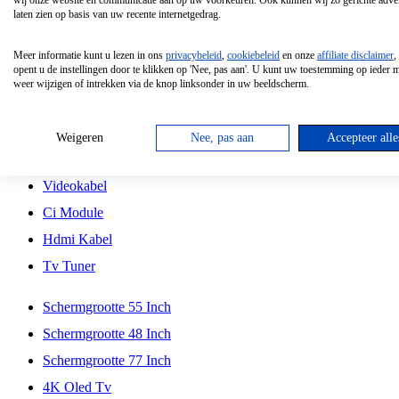
wij onze website en communicatie aan op uw voorkeuren. Ook kunnen wij zo gerichte adver
Tcl
laten zien op basis van uw recente internetgedrag.
Schermgrootte 70 Inch
Meer informatie kunt u lezen in ons
privacybeleid
,
cookiebeleid
en onze
affiliate disclaimer
,
Hd Led Tv
opent u de instellingen door te klikken op 'Nee, pas aan'. U kunt uw toestemming op ieder
weer wijzigen of intrekken via de knop linksonder in uw beeldscherm.
Tv Beugel
Antennekabel
Weigeren
Nee, pas aan
Accepteer alle
Universele Afstandsbediening
Videokabel
Ci Module
Hdmi Kabel
Tv Tuner
Schermgrootte 55 Inch
Schermgrootte 48 Inch
Schermgrootte 77 Inch
4K Oled Tv