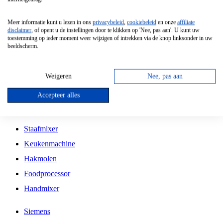
Grillplaat
Meer informatie kunt u lezen in ons
privacybeleid
,
cookiebeleid
en onze
affiliate
Vrijstaande Magnetron
disclaimer
, of opent u de instellingen door te klikken op 'Nee, pas aan'. U kunt uw
toestemming op ieder moment weer wijzigen of intrekken via de knop linksonder in uw
Vrijstaande Kookplaat
beeldscherm.
Inbouw Inductie Kookplaat
Inbouw Gaskookplaat
Weigeren
Nee, pas aan
Inbouw Keramische Kookplaat
Accepteer alles
Kookplaat Accessoires
Staafmixer
Keukenmachine
Hakmolen
Foodprocessor
Handmixer
Siemens