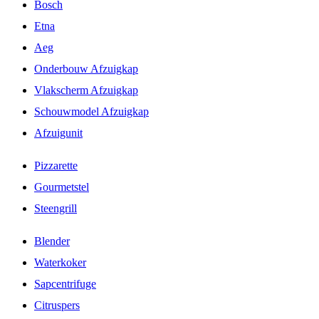
Bosch
Etna
Aeg
Onderbouw Afzuigkap
Vlakscherm Afzuigkap
Schouwmodel Afzuigkap
Afzuigunit
Pizzarette
Gourmetstel
Steengrill
Blender
Waterkoker
Sapcentrifuge
Citruspers