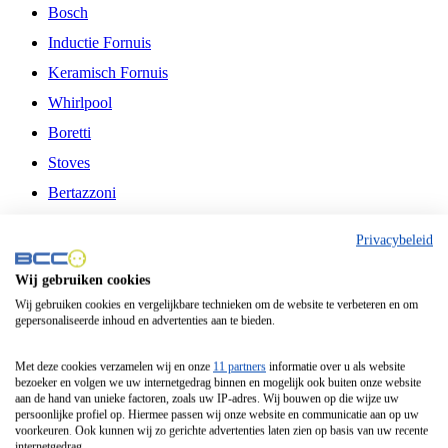
Bosch
Inductie Fornuis
Keramisch Fornuis
Whirlpool
Boretti
Stoves
Bertazzoni
Belling
Privacybeleid
Fitelli
Wij gebruiken cookies
Airfryer
Wij gebruiken cookies en vergelijkbare technieken om de website te verbeteren en om
gepersonaliseerde inhoud en advertenties aan te bieden.
Frituurpan
Contactgrill
Met deze cookies verzamelen wij en onze
11 partners
informatie over u als website
bezoeker en volgen we uw internetgedrag binnen en mogelijk ook buiten onze website
Broodbakmachine
aan de hand van unieke factoren, zoals uw IP-adres. Wij bouwen op die wijze uw
persoonlijke profiel op. Hiermee passen wij onze website en communicatie aan op uw
Broodrooster
voorkeuren. Ook kunnen wij zo gerichte advertenties laten zien op basis van uw recente
internetgedrag.