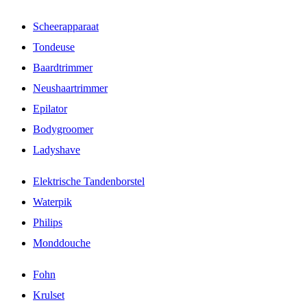
Scheerapparaat
Tondeuse
Baardtrimmer
Neushaartrimmer
Epilator
Bodygroomer
Ladyshave
Elektrische Tandenborstel
Waterpik
Philips
Monddouche
Fohn
Krulset