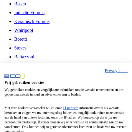
Bosch
Inductie Fornuis
Keramisch Fornuis
Whirlpool
Boretti
Stoves
Bertazzoni
Belling
Privacybeleid
Fitelli
Wij gebruiken cookies
Airfryer
Wij gebruiken cookies en vergelijkbare technieken om de website te verbeteren en om
gepersonaliseerde inhoud en advertenties aan te bieden.
Frituurpan
Contactgrill
Met deze cookies verzamelen wij en onze
11 partners
informatie over u als website
bezoeker en volgen we uw internetgedrag binnen en mogelijk ook buiten onze website
Broodbakmachine
aan de hand van unieke factoren, zoals uw IP-adres. Wij bouwen op die wijze uw
persoonlijke profiel op. Hiermee passen wij onze website en communicatie aan op uw
Broodrooster
voorkeuren. Ook kunnen wij zo gerichte advertenties laten zien op basis van uw recente
internetgedrag.