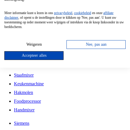
Grillplaat
Meer informatie kunt u lezen in ons
privacybeleid
,
cookiebeleid
en onze
affiliate
Vrijstaande Magnetron
disclaimer
, of opent u de instellingen door te klikken op 'Nee, pas aan'. U kunt uw
toestemming op ieder moment weer wijzigen of intrekken via de knop linksonder in uw
Vrijstaande Kookplaat
beeldscherm.
Inbouw Inductie Kookplaat
Inbouw Gaskookplaat
Weigeren
Nee, pas aan
Inbouw Keramische Kookplaat
Accepteer alles
Kookplaat Accessoires
Staafmixer
Keukenmachine
Hakmolen
Foodprocessor
Handmixer
Siemens