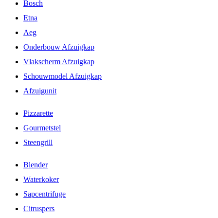
Bosch
Etna
Aeg
Onderbouw Afzuigkap
Vlakscherm Afzuigkap
Schouwmodel Afzuigkap
Afzuigunit
Pizzarette
Gourmetstel
Steengrill
Blender
Waterkoker
Sapcentrifuge
Citruspers