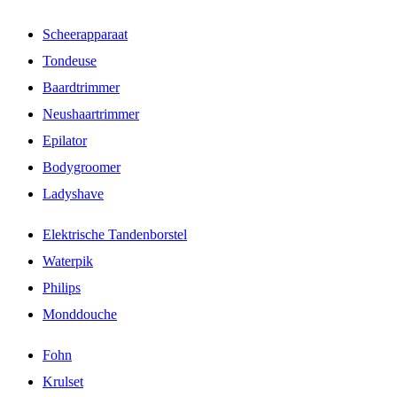
Scheerapparaat
Tondeuse
Baardtrimmer
Neushaartrimmer
Epilator
Bodygroomer
Ladyshave
Elektrische Tandenborstel
Waterpik
Philips
Monddouche
Fohn
Krulset