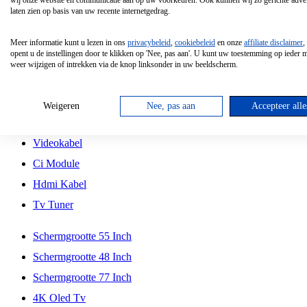
wij onze website en communicatie aan op uw voorkeuren. Ook kunnen wij zo gerichte adver
Tcl
laten zien op basis van uw recente internetgedrag.
Schermgrootte 70 Inch
Meer informatie kunt u lezen in ons
privacybeleid
,
cookiebeleid
en onze
affiliate disclaimer
,
Hd Led Tv
opent u de instellingen door te klikken op 'Nee, pas aan'. U kunt uw toestemming op ieder
weer wijzigen of intrekken via de knop linksonder in uw beeldscherm.
Tv Beugel
Antennekabel
Weigeren
Nee, pas aan
Accepteer alle
Universele Afstandsbediening
Videokabel
Ci Module
Hdmi Kabel
Tv Tuner
Schermgrootte 55 Inch
Schermgrootte 48 Inch
Schermgrootte 77 Inch
4K Oled Tv