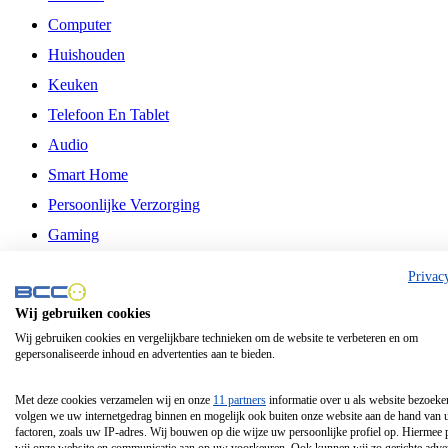
Computer
Huishouden
Keuken
Telefoon En Tablet
Audio
Smart Home
Persoonlijke Verzorging
Gaming
Vrije Tijd
Privac
Philips
Wij gebruiken cookies
Wij gebruiken cookies en vergelijkbare technieken om de website te verbeteren en om
Schermgrootte 24 Inch
gepersonaliseerde inhoud en advertenties aan te bieden.
Schermgrootte 75 Inch
Schermgrootte 85 Inch
Met deze cookies verzamelen wij en onze
11 partners
informatie over u als website bezoeke
volgen we uw internetgedrag binnen en mogelijk ook buiten onze website aan de hand van 
Schermgrootte 98 Inch
factoren, zoals uw IP-adres. Wij bouwen op die wijze uw persoonlijke profiel op. Hiermee 