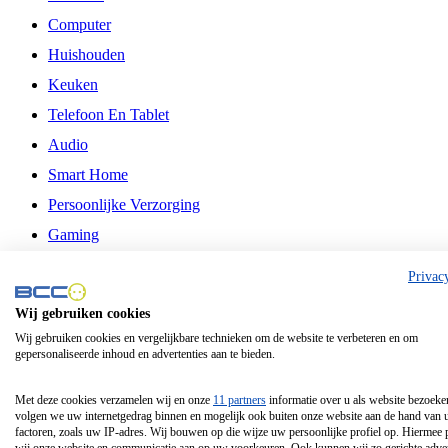
Computer
Huishouden
Keuken
Telefoon En Tablet
Audio
Smart Home
Persoonlijke Verzorging
Gaming
Vrije Tijd
Privac
Philips
Wij gebruiken cookies
Wij gebruiken cookies en vergelijkbare technieken om de website te verbeteren en om
Schermgrootte 24 Inch
gepersonaliseerde inhoud en advertenties aan te bieden.
Schermgrootte 75 Inch
Schermgrootte 85 Inch
Met deze cookies verzamelen wij en onze
11 partners
informatie over u als website bezoeke
volgen we uw internetgedrag binnen en mogelijk ook buiten onze website aan de hand van 
Schermgrootte 98 Inch
factoren, zoals uw IP-adres. Wij bouwen op die wijze uw persoonlijke profiel op. Hiermee 