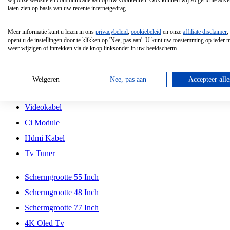
wij onze website en communicatie aan op uw voorkeuren. Ook kunnen wij zo gerichte adver
Tcl
laten zien op basis van uw recente internetgedrag.
Schermgrootte 70 Inch
Meer informatie kunt u lezen in ons
privacybeleid
,
cookiebeleid
en onze
affiliate disclaimer
,
Hd Led Tv
opent u de instellingen door te klikken op 'Nee, pas aan'. U kunt uw toestemming op ieder
weer wijzigen of intrekken via de knop linksonder in uw beeldscherm.
Tv Beugel
Antennekabel
Weigeren
Nee, pas aan
Accepteer alle
Universele Afstandsbediening
Videokabel
Ci Module
Hdmi Kabel
Tv Tuner
Schermgrootte 55 Inch
Schermgrootte 48 Inch
Schermgrootte 77 Inch
4K Oled Tv