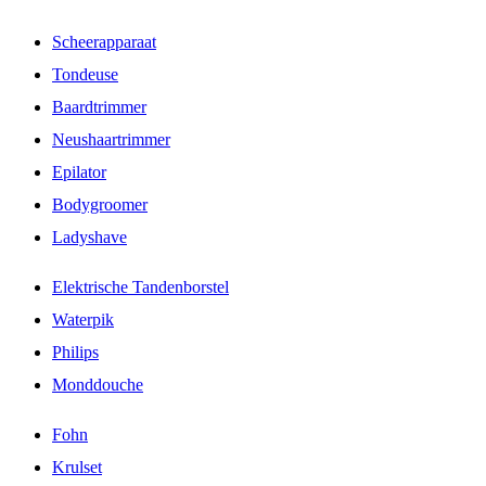
Scheerapparaat
Tondeuse
Baardtrimmer
Neushaartrimmer
Epilator
Bodygroomer
Ladyshave
Elektrische Tandenborstel
Waterpik
Philips
Monddouche
Fohn
Krulset