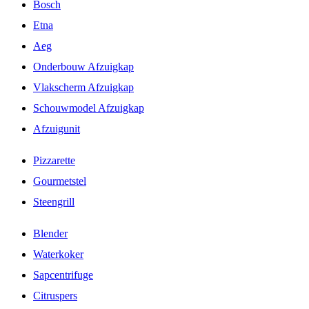
Bosch
Etna
Aeg
Onderbouw Afzuigkap
Vlakscherm Afzuigkap
Schouwmodel Afzuigkap
Afzuigunit
Pizzarette
Gourmetstel
Steengrill
Blender
Waterkoker
Sapcentrifuge
Citruspers