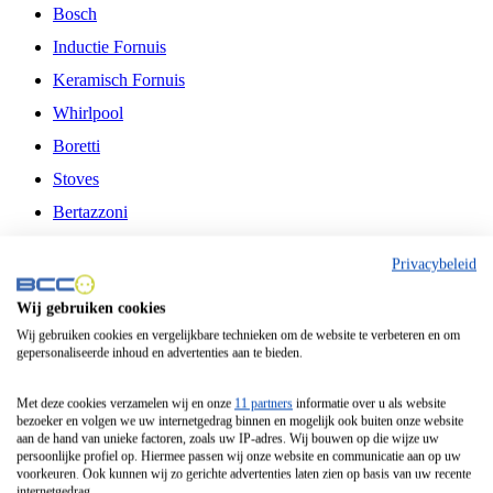
Bosch
Inductie Fornuis
Keramisch Fornuis
Whirlpool
Boretti
Stoves
Bertazzoni
Belling
Privacybeleid
Fitelli
Wij gebruiken cookies
Airfryer
Wij gebruiken cookies en vergelijkbare technieken om de website te verbeteren en om
gepersonaliseerde inhoud en advertenties aan te bieden.
Frituurpan
Contactgrill
Met deze cookies verzamelen wij en onze
11 partners
informatie over u als website
bezoeker en volgen we uw internetgedrag binnen en mogelijk ook buiten onze website
Broodbakmachine
aan de hand van unieke factoren, zoals uw IP-adres. Wij bouwen op die wijze uw
persoonlijke profiel op. Hiermee passen wij onze website en communicatie aan op uw
Broodrooster
voorkeuren. Ook kunnen wij zo gerichte advertenties laten zien op basis van uw recente
internetgedrag.