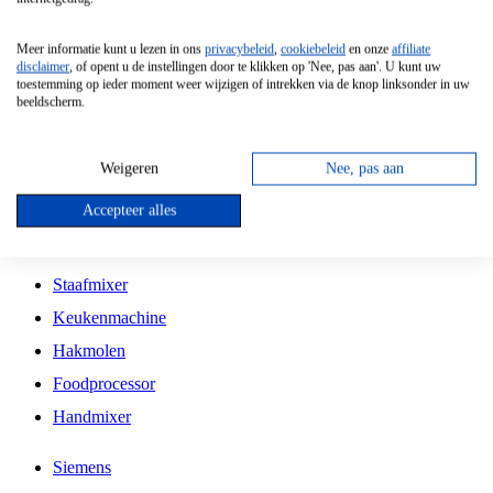
Grillplaat
Meer informatie kunt u lezen in ons
privacybeleid
,
cookiebeleid
en onze
affiliate
Vrijstaande Magnetron
disclaimer
, of opent u de instellingen door te klikken op 'Nee, pas aan'. U kunt uw
toestemming op ieder moment weer wijzigen of intrekken via de knop linksonder in uw
Vrijstaande Kookplaat
beeldscherm.
Inbouw Inductie Kookplaat
Inbouw Gaskookplaat
Weigeren
Nee, pas aan
Inbouw Keramische Kookplaat
Accepteer alles
Kookplaat Accessoires
Staafmixer
Keukenmachine
Hakmolen
Foodprocessor
Handmixer
Siemens