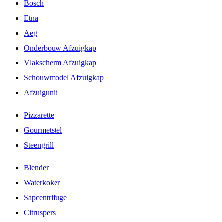
Bosch
Etna
Aeg
Onderbouw Afzuigkap
Vlakscherm Afzuigkap
Schouwmodel Afzuigkap
Afzuigunit
Pizzarette
Gourmetstel
Steengrill
Blender
Waterkoker
Sapcentrifuge
Citruspers