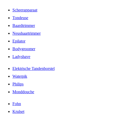
Scheerapparaat
Tondeuse
Baardtrimmer
Neushaartrimmer
Epilator
Bodygroomer
Ladyshave
Elektrische Tandenborstel
Waterpik
Philips
Monddouche
Fohn
Krulset