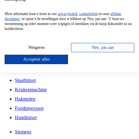
Grillplaat
Meer informatie kunt u lezen in ons
privacybeleid
,
cookiebeleid
en onze
affiliate
Vrijstaande Magnetron
disclaimer
, of opent u de instellingen door te klikken op 'Nee, pas aan'. U kunt uw
toestemming op ieder moment weer wijzigen of intrekken via de knop linksonder in uw
Vrijstaande Kookplaat
beeldscherm.
Inbouw Inductie Kookplaat
Inbouw Gaskookplaat
Weigeren
Nee, pas aan
Inbouw Keramische Kookplaat
Accepteer alles
Kookplaat Accessoires
Staafmixer
Keukenmachine
Hakmolen
Foodprocessor
Handmixer
Siemens