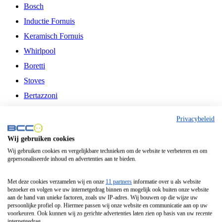
Bosch
Inductie Fornuis
Keramisch Fornuis
Whirlpool
Boretti
Stoves
Bertazzoni
Belling
Privacybeleid
Fitelli
Wij gebruiken cookies
Airfryer
Wij gebruiken cookies en vergelijkbare technieken om de website te verbeteren en om
gepersonaliseerde inhoud en advertenties aan te bieden.
Frituurpan
Contactgrill
Met deze cookies verzamelen wij en onze
11 partners
informatie over u als website
bezoeker en volgen we uw internetgedrag binnen en mogelijk ook buiten onze website
Broodbakmachine
aan de hand van unieke factoren, zoals uw IP-adres. Wij bouwen op die wijze uw
persoonlijke profiel op. Hiermee passen wij onze website en communicatie aan op uw
Broodrooster
voorkeuren. Ook kunnen wij zo gerichte advertenties laten zien op basis van uw recente
internetgedrag.