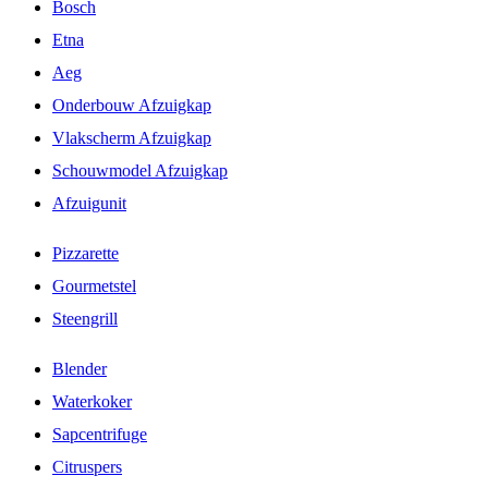
Bosch
Etna
Aeg
Onderbouw Afzuigkap
Vlakscherm Afzuigkap
Schouwmodel Afzuigkap
Afzuigunit
Pizzarette
Gourmetstel
Steengrill
Blender
Waterkoker
Sapcentrifuge
Citruspers