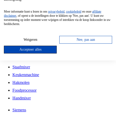
Grillplaat
Meer informatie kunt u lezen in ons
privacybeleid
,
cookiebeleid
en onze
affiliate
Vrijstaande Magnetron
disclaimer
, of opent u de instellingen door te klikken op 'Nee, pas aan'. U kunt uw
toestemming op ieder moment weer wijzigen of intrekken via de knop linksonder in uw
Vrijstaande Kookplaat
beeldscherm.
Inbouw Inductie Kookplaat
Inbouw Gaskookplaat
Weigeren
Nee, pas aan
Inbouw Keramische Kookplaat
Accepteer alles
Kookplaat Accessoires
Staafmixer
Keukenmachine
Hakmolen
Foodprocessor
Handmixer
Siemens