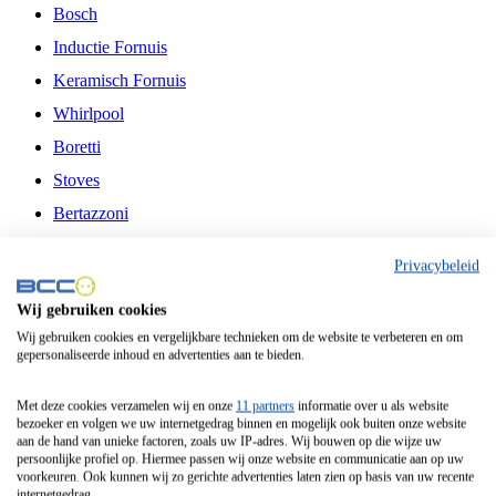
Bosch
Inductie Fornuis
Keramisch Fornuis
Whirlpool
Boretti
Stoves
Bertazzoni
Belling
Privacybeleid
Fitelli
Wij gebruiken cookies
Airfryer
Wij gebruiken cookies en vergelijkbare technieken om de website te verbeteren en om
gepersonaliseerde inhoud en advertenties aan te bieden.
Frituurpan
Contactgrill
Met deze cookies verzamelen wij en onze
11 partners
informatie over u als website
bezoeker en volgen we uw internetgedrag binnen en mogelijk ook buiten onze website
Broodbakmachine
aan de hand van unieke factoren, zoals uw IP-adres. Wij bouwen op die wijze uw
persoonlijke profiel op. Hiermee passen wij onze website en communicatie aan op uw
Broodrooster
voorkeuren. Ook kunnen wij zo gerichte advertenties laten zien op basis van uw recente
internetgedrag.