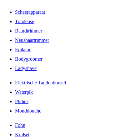
Scheerapparaat
Tondeuse
Baardtrimmer
Neushaartrimmer
Epilator
Bodygroomer
Ladyshave
Elektrische Tandenborstel
Waterpik
Philips
Monddouche
Fohn
Krulset