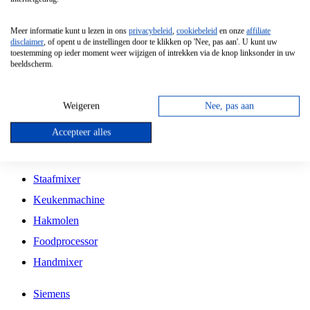
Grillplaat
Meer informatie kunt u lezen in ons
privacybeleid
,
cookiebeleid
en onze
affiliate
Vrijstaande Magnetron
disclaimer
, of opent u de instellingen door te klikken op 'Nee, pas aan'. U kunt uw
toestemming op ieder moment weer wijzigen of intrekken via de knop linksonder in uw
Vrijstaande Kookplaat
beeldscherm.
Inbouw Inductie Kookplaat
Inbouw Gaskookplaat
Weigeren
Nee, pas aan
Inbouw Keramische Kookplaat
Accepteer alles
Kookplaat Accessoires
Staafmixer
Keukenmachine
Hakmolen
Foodprocessor
Handmixer
Siemens