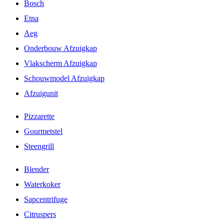
Bosch
Etna
Aeg
Onderbouw Afzuigkap
Vlakscherm Afzuigkap
Schouwmodel Afzuigkap
Afzuigunit
Pizzarette
Gourmetstel
Steengrill
Blender
Waterkoker
Sapcentrifuge
Citruspers