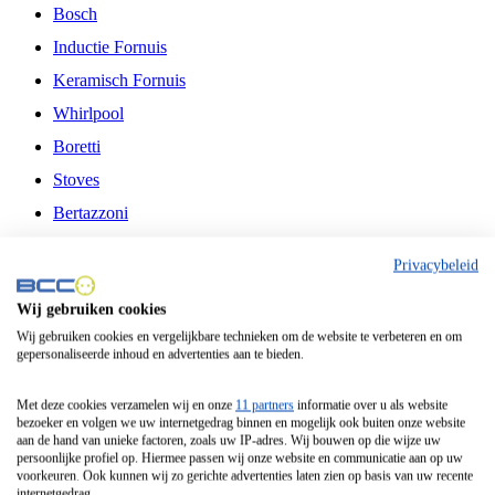
Bosch
Inductie Fornuis
Keramisch Fornuis
Whirlpool
Boretti
Stoves
Bertazzoni
Belling
Privacybeleid
Fitelli
Wij gebruiken cookies
Airfryer
Wij gebruiken cookies en vergelijkbare technieken om de website te verbeteren en om
gepersonaliseerde inhoud en advertenties aan te bieden.
Frituurpan
Contactgrill
Met deze cookies verzamelen wij en onze
11 partners
informatie over u als website
bezoeker en volgen we uw internetgedrag binnen en mogelijk ook buiten onze website
Broodbakmachine
aan de hand van unieke factoren, zoals uw IP-adres. Wij bouwen op die wijze uw
persoonlijke profiel op. Hiermee passen wij onze website en communicatie aan op uw
Broodrooster
voorkeuren. Ook kunnen wij zo gerichte advertenties laten zien op basis van uw recente
internetgedrag.