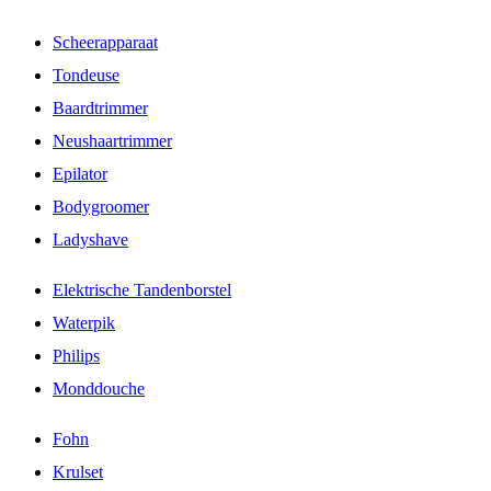
Scheerapparaat
Tondeuse
Baardtrimmer
Neushaartrimmer
Epilator
Bodygroomer
Ladyshave
Elektrische Tandenborstel
Waterpik
Philips
Monddouche
Fohn
Krulset