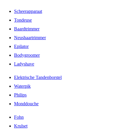
Scheerapparaat
Tondeuse
Baardtrimmer
Neushaartrimmer
Epilator
Bodygroomer
Ladyshave
Elektrische Tandenborstel
Waterpik
Philips
Monddouche
Fohn
Krulset