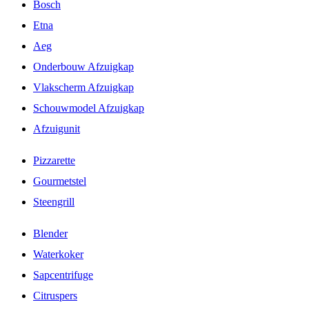
Bosch
Etna
Aeg
Onderbouw Afzuigkap
Vlakscherm Afzuigkap
Schouwmodel Afzuigkap
Afzuigunit
Pizzarette
Gourmetstel
Steengrill
Blender
Waterkoker
Sapcentrifuge
Citruspers