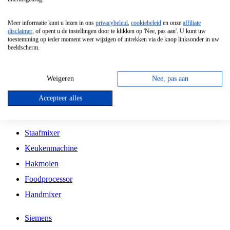
Grillplaat
Meer informatie kunt u lezen in ons
privacybeleid
,
cookiebeleid
en onze
affiliate
Vrijstaande Magnetron
disclaimer
, of opent u de instellingen door te klikken op 'Nee, pas aan'. U kunt uw
toestemming op ieder moment weer wijzigen of intrekken via de knop linksonder in uw
Vrijstaande Kookplaat
beeldscherm.
Inbouw Inductie Kookplaat
Inbouw Gaskookplaat
Weigeren
Nee, pas aan
Inbouw Keramische Kookplaat
Accepteer alles
Kookplaat Accessoires
Staafmixer
Keukenmachine
Hakmolen
Foodprocessor
Handmixer
Siemens