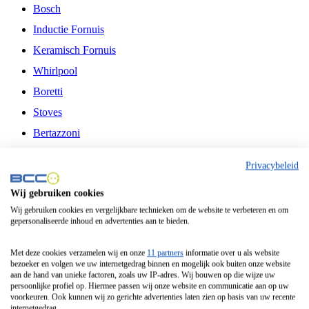
Bosch
Inductie Fornuis
Keramisch Fornuis
Whirlpool
Boretti
Stoves
Bertazzoni
Belling
Privacybeleid
Fitelli
Wij gebruiken cookies
Airfryer
Wij gebruiken cookies en vergelijkbare technieken om de website te verbeteren en om
gepersonaliseerde inhoud en advertenties aan te bieden.
Frituurpan
Contactgrill
Met deze cookies verzamelen wij en onze
11 partners
informatie over u als website
bezoeker en volgen we uw internetgedrag binnen en mogelijk ook buiten onze website
Broodbakmachine
aan de hand van unieke factoren, zoals uw IP-adres. Wij bouwen op die wijze uw
persoonlijke profiel op. Hiermee passen wij onze website en communicatie aan op uw
Broodrooster
voorkeuren. Ook kunnen wij zo gerichte advertenties laten zien op basis van uw recente
internetgedrag.