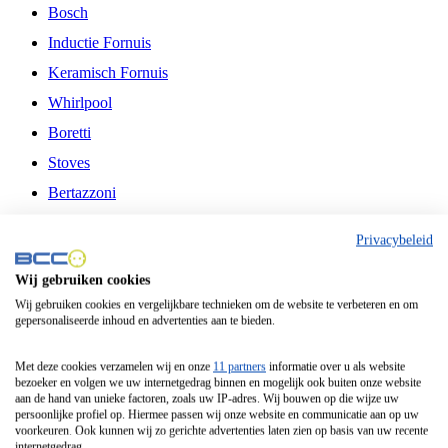
Bosch
Inductie Fornuis
Keramisch Fornuis
Whirlpool
Boretti
Stoves
Bertazzoni
Belling
Privacybeleid
Fitelli
Wij gebruiken cookies
Airfryer
Wij gebruiken cookies en vergelijkbare technieken om de website te verbeteren en om
gepersonaliseerde inhoud en advertenties aan te bieden.
Frituurpan
Contactgrill
Met deze cookies verzamelen wij en onze
11 partners
informatie over u als website
bezoeker en volgen we uw internetgedrag binnen en mogelijk ook buiten onze website
Broodbakmachine
aan de hand van unieke factoren, zoals uw IP-adres. Wij bouwen op die wijze uw
persoonlijke profiel op. Hiermee passen wij onze website en communicatie aan op uw
Broodrooster
voorkeuren. Ook kunnen wij zo gerichte advertenties laten zien op basis van uw recente
internetgedrag.