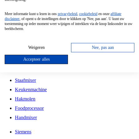
Grillplaat
Meer informatie kunt u lezen in ons
privacybeleid
,
cookiebeleid
en onze
affiliate
Vrijstaande Magnetron
disclaimer
, of opent u de instellingen door te klikken op 'Nee, pas aan'. U kunt uw
toestemming op ieder moment weer wijzigen of intrekken via de knop linksonder in uw
Vrijstaande Kookplaat
beeldscherm.
Inbouw Inductie Kookplaat
Inbouw Gaskookplaat
Weigeren
Nee, pas aan
Inbouw Keramische Kookplaat
Accepteer alles
Kookplaat Accessoires
Staafmixer
Keukenmachine
Hakmolen
Foodprocessor
Handmixer
Siemens