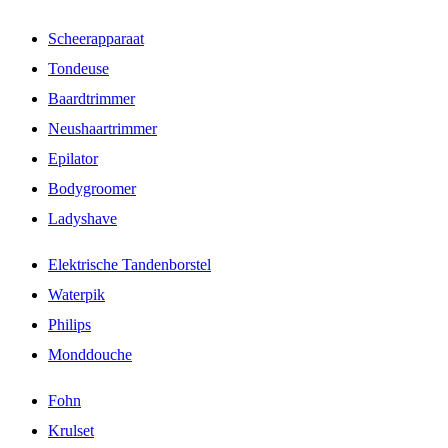
Scheerapparaat
Tondeuse
Baardtrimmer
Neushaartrimmer
Epilator
Bodygroomer
Ladyshave
Elektrische Tandenborstel
Waterpik
Philips
Monddouche
Fohn
Krulset