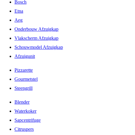
Bosch
Etna
Aeg
Onderbouw Afzuigkap
Vlakscherm Afzuigkap
Schouwmodel Afzuigkap
Afzuigunit
Pizzarette
Gourmetstel
Steengrill
Blender
Waterkoker
Sapcentrifuge
Citruspers