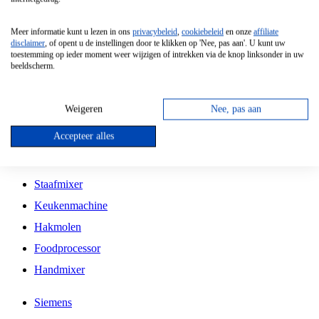
Grillplaat
Meer informatie kunt u lezen in ons
privacybeleid
,
cookiebeleid
en onze
affiliate
Vrijstaande Magnetron
disclaimer
, of opent u de instellingen door te klikken op 'Nee, pas aan'. U kunt uw
toestemming op ieder moment weer wijzigen of intrekken via de knop linksonder in uw
Vrijstaande Kookplaat
beeldscherm.
Inbouw Inductie Kookplaat
Inbouw Gaskookplaat
Weigeren
Nee, pas aan
Inbouw Keramische Kookplaat
Accepteer alles
Kookplaat Accessoires
Staafmixer
Keukenmachine
Hakmolen
Foodprocessor
Handmixer
Siemens