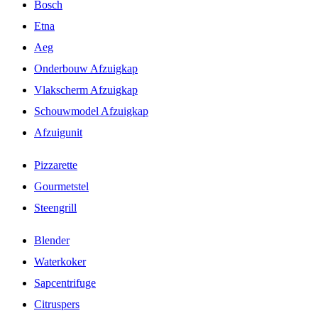
Bosch
Etna
Aeg
Onderbouw Afzuigkap
Vlakscherm Afzuigkap
Schouwmodel Afzuigkap
Afzuigunit
Pizzarette
Gourmetstel
Steengrill
Blender
Waterkoker
Sapcentrifuge
Citruspers