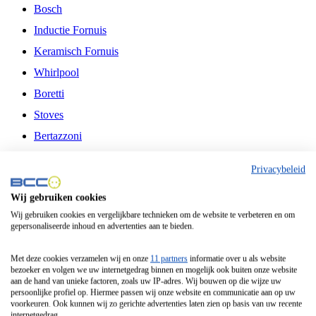
Bosch
Inductie Fornuis
Keramisch Fornuis
Whirlpool
Boretti
Stoves
Bertazzoni
Belling
Privacybeleid
Fitelli
Wij gebruiken cookies
Airfryer
Wij gebruiken cookies en vergelijkbare technieken om de website te verbeteren en om
gepersonaliseerde inhoud en advertenties aan te bieden.
Frituurpan
Contactgrill
Met deze cookies verzamelen wij en onze
11 partners
informatie over u als website
bezoeker en volgen we uw internetgedrag binnen en mogelijk ook buiten onze website
Broodbakmachine
aan de hand van unieke factoren, zoals uw IP-adres. Wij bouwen op die wijze uw
persoonlijke profiel op. Hiermee passen wij onze website en communicatie aan op uw
Broodrooster
voorkeuren. Ook kunnen wij zo gerichte advertenties laten zien op basis van uw recente
internetgedrag.