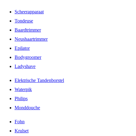
Scheerapparaat
Tondeuse
Baardtrimmer
Neushaartrimmer
Epilator
Bodygroomer
Ladyshave
Elektrische Tandenborstel
Waterpik
Philips
Monddouche
Fohn
Krulset