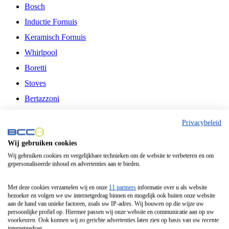
Bosch
Inductie Fornuis
Keramisch Fornuis
Whirlpool
Boretti
Stoves
Bertazzoni
Belling
Privacybeleid
Fitelli
Wij gebruiken cookies
Airfryer
Wij gebruiken cookies en vergelijkbare technieken om de website te verbeteren en om
gepersonaliseerde inhoud en advertenties aan te bieden.
Frituurpan
Contactgrill
Met deze cookies verzamelen wij en onze
11 partners
informatie over u als website
bezoeker en volgen we uw internetgedrag binnen en mogelijk ook buiten onze website
Broodbakmachine
aan de hand van unieke factoren, zoals uw IP-adres. Wij bouwen op die wijze uw
persoonlijke profiel op. Hiermee passen wij onze website en communicatie aan op uw
Broodrooster
voorkeuren. Ook kunnen wij zo gerichte advertenties laten zien op basis van uw recente
internetgedrag.