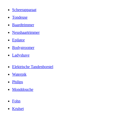
Scheerapparaat
Tondeuse
Baardtrimmer
Neushaartrimmer
Epilator
Bodygroomer
Ladyshave
Elektrische Tandenborstel
Waterpik
Philips
Monddouche
Fohn
Krulset