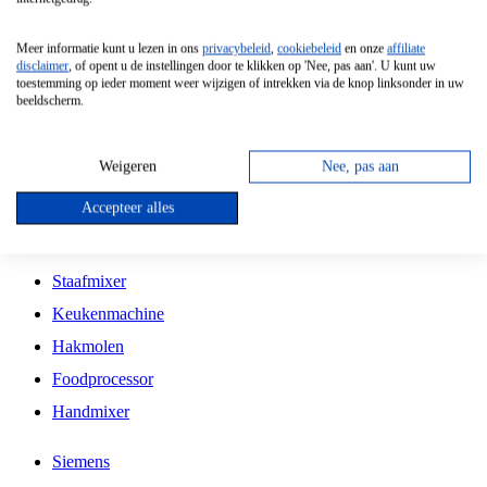
Grillplaat
Meer informatie kunt u lezen in ons
privacybeleid
,
cookiebeleid
en onze
affiliate
Vrijstaande Magnetron
disclaimer
, of opent u de instellingen door te klikken op 'Nee, pas aan'. U kunt uw
toestemming op ieder moment weer wijzigen of intrekken via de knop linksonder in uw
Vrijstaande Kookplaat
beeldscherm.
Inbouw Inductie Kookplaat
Inbouw Gaskookplaat
Weigeren
Nee, pas aan
Inbouw Keramische Kookplaat
Accepteer alles
Kookplaat Accessoires
Staafmixer
Keukenmachine
Hakmolen
Foodprocessor
Handmixer
Siemens