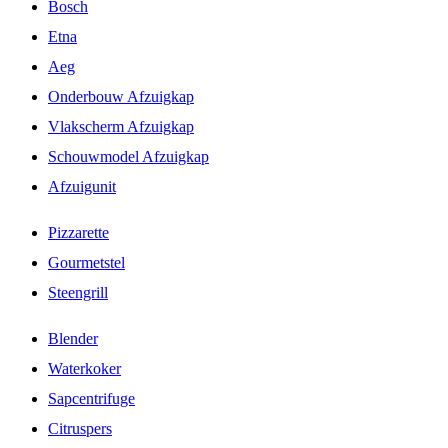
Bosch
Etna
Aeg
Onderbouw Afzuigkap
Vlakscherm Afzuigkap
Schouwmodel Afzuigkap
Afzuigunit
Pizzarette
Gourmetstel
Steengrill
Blender
Waterkoker
Sapcentrifuge
Citruspers