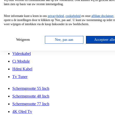
wij onze website en communicatie aan op uw voorkeuren. Ook kunnen wij zo gerichte adver
Tcl
laten zien op basis van uw recente internetgedrag.
Schermgrootte 70 Inch
Meer informatie kunt u lezen in ons
privacybeleid
,
cookiebeleid
en onze
affiliate disclaimer
,
Hd Led Tv
opent u de instellingen door te klikken op 'Nee, pas aan'. U kunt uw toestemming op ieder
weer wijzigen of intrekken via de knop linksonder in uw beeldscherm.
Tv Beugel
Antennekabel
Weigeren
Nee, pas aan
Accepteer alle
Universele Afstandsbediening
Videokabel
Ci Module
Hdmi Kabel
Tv Tuner
Schermgrootte 55 Inch
Schermgrootte 48 Inch
Schermgrootte 77 Inch
4K Oled Tv