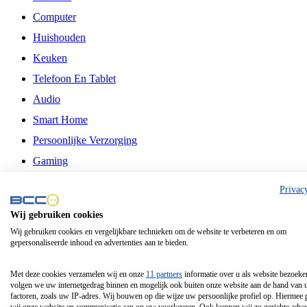
Computer
Huishouden
Keuken
Telefoon En Tablet
Audio
Smart Home
Persoonlijke Verzorging
Gaming
Vrije Tijd
Privac
Philips
Wij gebruiken cookies
Wij gebruiken cookies en vergelijkbare technieken om de website te verbeteren en om
Schermgrootte 24 Inch
gepersonaliseerde inhoud en advertenties aan te bieden.
Schermgrootte 75 Inch
Schermgrootte 85 Inch
Met deze cookies verzamelen wij en onze
11 partners
informatie over u als website bezoeke
volgen we uw internetgedrag binnen en mogelijk ook buiten onze website aan de hand van 
Schermgrootte 98 Inch
factoren, zoals uw IP-adres. Wij bouwen op die wijze uw persoonlijke profiel op. Hiermee 