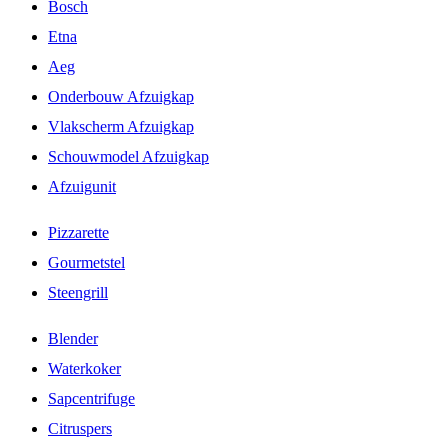
Bosch
Etna
Aeg
Onderbouw Afzuigkap
Vlakscherm Afzuigkap
Schouwmodel Afzuigkap
Afzuigunit
Pizzarette
Gourmetstel
Steengrill
Blender
Waterkoker
Sapcentrifuge
Citruspers