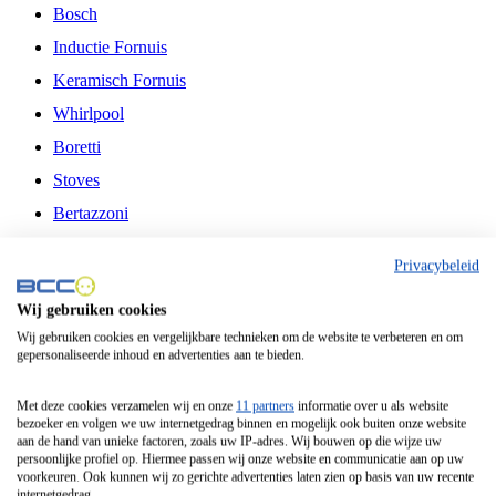
Bosch
Inductie Fornuis
Keramisch Fornuis
Whirlpool
Boretti
Stoves
Bertazzoni
Belling
Privacybeleid
Fitelli
Wij gebruiken cookies
Airfryer
Wij gebruiken cookies en vergelijkbare technieken om de website te verbeteren en om
gepersonaliseerde inhoud en advertenties aan te bieden.
Frituurpan
Contactgrill
Met deze cookies verzamelen wij en onze
11 partners
informatie over u als website
bezoeker en volgen we uw internetgedrag binnen en mogelijk ook buiten onze website
Broodbakmachine
aan de hand van unieke factoren, zoals uw IP-adres. Wij bouwen op die wijze uw
persoonlijke profiel op. Hiermee passen wij onze website en communicatie aan op uw
Broodrooster
voorkeuren. Ook kunnen wij zo gerichte advertenties laten zien op basis van uw recente
internetgedrag.