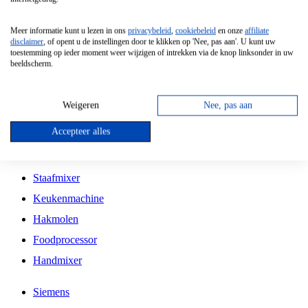
Grillplaat
Meer informatie kunt u lezen in ons
privacybeleid
,
cookiebeleid
en onze
affiliate
Vrijstaande Magnetron
disclaimer
, of opent u de instellingen door te klikken op 'Nee, pas aan'. U kunt uw
toestemming op ieder moment weer wijzigen of intrekken via de knop linksonder in uw
Vrijstaande Kookplaat
beeldscherm.
Inbouw Inductie Kookplaat
Inbouw Gaskookplaat
Weigeren
Nee, pas aan
Inbouw Keramische Kookplaat
Accepteer alles
Kookplaat Accessoires
Staafmixer
Keukenmachine
Hakmolen
Foodprocessor
Handmixer
Siemens