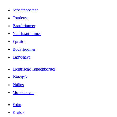
Scheerapparaat
Tondeuse
Baardtrimmer
Neushaartrimmer
Epilator
Bodygroomer
Ladyshave
Elektrische Tandenborstel
Waterpik
Philips
Monddouche
Fohn
Krulset