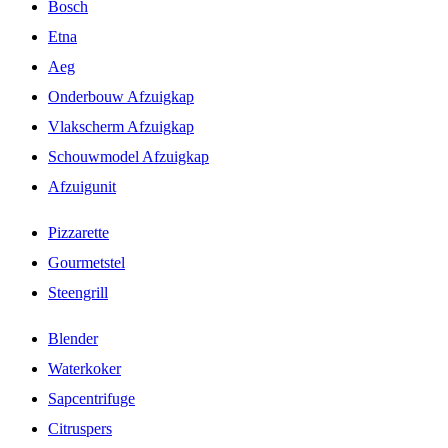
Bosch
Etna
Aeg
Onderbouw Afzuigkap
Vlakscherm Afzuigkap
Schouwmodel Afzuigkap
Afzuigunit
Pizzarette
Gourmetstel
Steengrill
Blender
Waterkoker
Sapcentrifuge
Citruspers