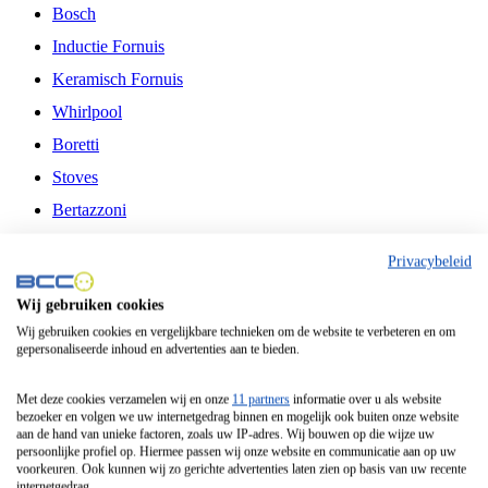
Bosch
Inductie Fornuis
Keramisch Fornuis
Whirlpool
Boretti
Stoves
Bertazzoni
Belling
Privacybeleid
Fitelli
Wij gebruiken cookies
Airfryer
Wij gebruiken cookies en vergelijkbare technieken om de website te verbeteren en om
gepersonaliseerde inhoud en advertenties aan te bieden.
Frituurpan
Contactgrill
Met deze cookies verzamelen wij en onze
11 partners
informatie over u als website
bezoeker en volgen we uw internetgedrag binnen en mogelijk ook buiten onze website
Broodbakmachine
aan de hand van unieke factoren, zoals uw IP-adres. Wij bouwen op die wijze uw
persoonlijke profiel op. Hiermee passen wij onze website en communicatie aan op uw
Broodrooster
voorkeuren. Ook kunnen wij zo gerichte advertenties laten zien op basis van uw recente
internetgedrag.