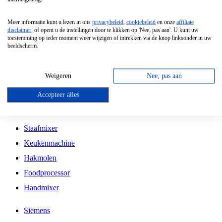
Grillplaat
Meer informatie kunt u lezen in ons
privacybeleid
,
cookiebeleid
en onze
affiliate
Vrijstaande Magnetron
disclaimer
, of opent u de instellingen door te klikken op 'Nee, pas aan'. U kunt uw
toestemming op ieder moment weer wijzigen of intrekken via de knop linksonder in uw
Vrijstaande Kookplaat
beeldscherm.
Inbouw Inductie Kookplaat
Inbouw Gaskookplaat
Weigeren
Nee, pas aan
Inbouw Keramische Kookplaat
Accepteer alles
Kookplaat Accessoires
Staafmixer
Keukenmachine
Hakmolen
Foodprocessor
Handmixer
Siemens