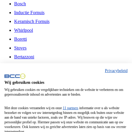
Bosch
Inductie Fornuis
Keramisch Fornuis
Whirlpool
Boretti
Stoves
Bertazzoni
Belling
Privacybeleid
Fitelli
Wij gebruiken cookies
Airfryer
Wij gebruiken cookies en vergelijkbare technieken om de website te verbeteren en om
gepersonaliseerde inhoud en advertenties aan te bieden.
Frituurpan
Contactgrill
Met deze cookies verzamelen wij en onze
11 partners
informatie over u als website
bezoeker en volgen we uw internetgedrag binnen en mogelijk ook buiten onze website
Broodbakmachine
aan de hand van unieke factoren, zoals uw IP-adres. Wij bouwen op die wijze uw
persoonlijke profiel op. Hiermee passen wij onze website en communicatie aan op uw
Broodrooster
voorkeuren. Ook kunnen wij zo gerichte advertenties laten zien op basis van uw recente
internetgedrag.