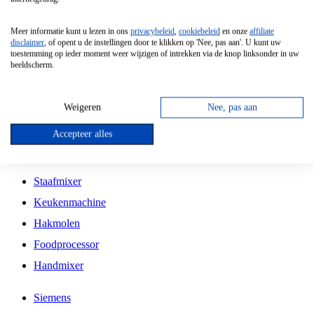
Grillplaat
Meer informatie kunt u lezen in ons
privacybeleid
,
cookiebeleid
en onze
affiliate
Vrijstaande Magnetron
disclaimer
, of opent u de instellingen door te klikken op 'Nee, pas aan'. U kunt uw
toestemming op ieder moment weer wijzigen of intrekken via de knop linksonder in uw
Vrijstaande Kookplaat
beeldscherm.
Inbouw Inductie Kookplaat
Inbouw Gaskookplaat
Weigeren
Nee, pas aan
Inbouw Keramische Kookplaat
Accepteer alles
Kookplaat Accessoires
Staafmixer
Keukenmachine
Hakmolen
Foodprocessor
Handmixer
Siemens