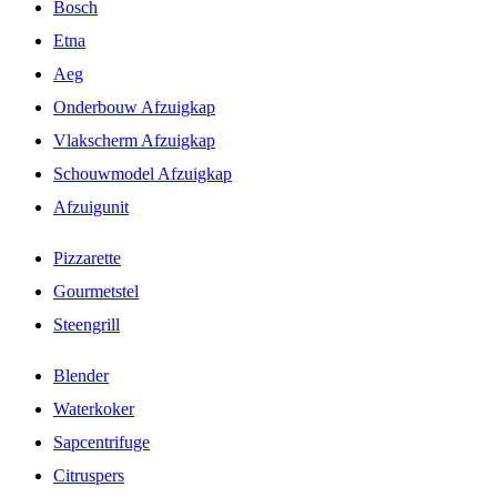
Bosch
Etna
Aeg
Onderbouw Afzuigkap
Vlakscherm Afzuigkap
Schouwmodel Afzuigkap
Afzuigunit
Pizzarette
Gourmetstel
Steengrill
Blender
Waterkoker
Sapcentrifuge
Citruspers