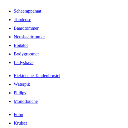
Scheerapparaat
Tondeuse
Baardtrimmer
Neushaartrimmer
Epilator
Bodygroomer
Ladyshave
Elektrische Tandenborstel
Waterpik
Philips
Monddouche
Fohn
Krulset