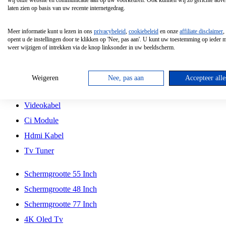
wij onze website en communicatie aan op uw voorkeuren. Ook kunnen wij zo gerichte adver
Tcl
laten zien op basis van uw recente internetgedrag.
Schermgrootte 70 Inch
Meer informatie kunt u lezen in ons
privacybeleid
,
cookiebeleid
en onze
affiliate disclaimer
,
Hd Led Tv
opent u de instellingen door te klikken op 'Nee, pas aan'. U kunt uw toestemming op ieder
weer wijzigen of intrekken via de knop linksonder in uw beeldscherm.
Tv Beugel
Antennekabel
Weigeren
Nee, pas aan
Accepteer alle
Universele Afstandsbediening
Videokabel
Ci Module
Hdmi Kabel
Tv Tuner
Schermgrootte 55 Inch
Schermgrootte 48 Inch
Schermgrootte 77 Inch
4K Oled Tv