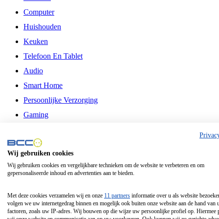
Computer
Huishouden
Keuken
Telefoon En Tablet
Audio
Smart Home
Persoonlijke Verzorging
Gaming
Vrije Tijd
Privac
Philips
Wij gebruiken cookies
Wij gebruiken cookies en vergelijkbare technieken om de website te verbeteren en om
Schermgrootte 24 Inch
gepersonaliseerde inhoud en advertenties aan te bieden.
Schermgrootte 75 Inch
Schermgrootte 85 Inch
Met deze cookies verzamelen wij en onze
11 partners
informatie over u als website bezoeke
volgen we uw internetgedrag binnen en mogelijk ook buiten onze website aan de hand van 
Schermgrootte 98 Inch
factoren, zoals uw IP-adres. Wij bouwen op die wijze uw persoonlijke profiel op. Hiermee 