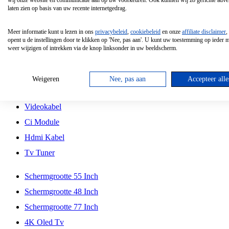
wij onze website en communicatie aan op uw voorkeuren. Ook kunnen wij zo gerichte adver
Tcl
laten zien op basis van uw recente internetgedrag.
Schermgrootte 70 Inch
Meer informatie kunt u lezen in ons
privacybeleid
,
cookiebeleid
en onze
affiliate disclaimer
,
Hd Led Tv
opent u de instellingen door te klikken op 'Nee, pas aan'. U kunt uw toestemming op ieder
weer wijzigen of intrekken via de knop linksonder in uw beeldscherm.
Tv Beugel
Antennekabel
Weigeren
Nee, pas aan
Accepteer alle
Universele Afstandsbediening
Videokabel
Ci Module
Hdmi Kabel
Tv Tuner
Schermgrootte 55 Inch
Schermgrootte 48 Inch
Schermgrootte 77 Inch
4K Oled Tv