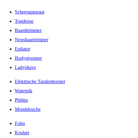
Scheerapparaat
Tondeuse
Baardtrimmer
Neushaartrimmer
Epilator
Bodygroomer
Ladyshave
Elektrische Tandenborstel
Waterpik
Philips
Monddouche
Fohn
Krulset