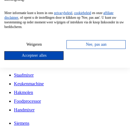
Grillplaat
Meer informatie kunt u lezen in ons
privacybeleid
,
cookiebeleid
en onze
affiliate
Vrijstaande Magnetron
disclaimer
, of opent u de instellingen door te klikken op 'Nee, pas aan'. U kunt uw
toestemming op ieder moment weer wijzigen of intrekken via de knop linksonder in uw
Vrijstaande Kookplaat
beeldscherm.
Inbouw Inductie Kookplaat
Inbouw Gaskookplaat
Weigeren
Nee, pas aan
Inbouw Keramische Kookplaat
Accepteer alles
Kookplaat Accessoires
Staafmixer
Keukenmachine
Hakmolen
Foodprocessor
Handmixer
Siemens