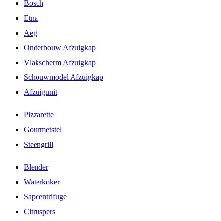
Bosch
Etna
Aeg
Onderbouw Afzuigkap
Vlakscherm Afzuigkap
Schouwmodel Afzuigkap
Afzuigunit
Pizzarette
Gourmetstel
Steengrill
Blender
Waterkoker
Sapcentrifuge
Citruspers