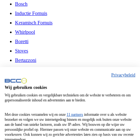
Bosch
Inductie Fornuis
Keramisch Fornuis
Whirlpool
Boretti
Stoves
Bertazzoni
Belling
Privacybeleid
Fitelli
Wij gebruiken cookies
Airfryer
Wij gebruiken cookies en vergelijkbare technieken om de website te verbeteren en om
gepersonaliseerde inhoud en advertenties aan te bieden.
Frituurpan
Contactgrill
Met deze cookies verzamelen wij en onze
11 partners
informatie over u als website
bezoeker en volgen we uw internetgedrag binnen en mogelijk ook buiten onze website
Broodbakmachine
aan de hand van unieke factoren, zoals uw IP-adres. Wij bouwen op die wijze uw
persoonlijke profiel op. Hiermee passen wij onze website en communicatie aan op uw
Broodrooster
voorkeuren. Ook kunnen wij zo gerichte advertenties laten zien op basis van uw recente
internetgedrag.