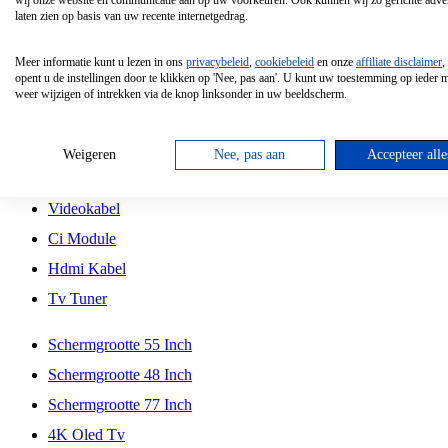
wij onze website en communicatie aan op uw voorkeuren. Ook kunnen wij zo gerichte adver
Tcl
laten zien op basis van uw recente internetgedrag.
Schermgrootte 70 Inch
Meer informatie kunt u lezen in ons
privacybeleid
,
cookiebeleid
en onze
affiliate disclaimer
,
Hd Led Tv
opent u de instellingen door te klikken op 'Nee, pas aan'. U kunt uw toestemming op ieder
weer wijzigen of intrekken via de knop linksonder in uw beeldscherm.
Tv Beugel
Antennekabel
Weigeren
Nee, pas aan
Accepteer alle
Universele Afstandsbediening
Videokabel
Ci Module
Hdmi Kabel
Tv Tuner
Schermgrootte 55 Inch
Schermgrootte 48 Inch
Schermgrootte 77 Inch
4K Oled Tv