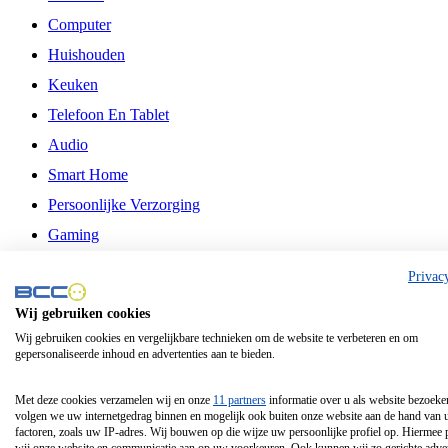
Computer
Huishouden
Keuken
Telefoon En Tablet
Audio
Smart Home
Persoonlijke Verzorging
Gaming
Vrije Tijd
Privac
Philips
Wij gebruiken cookies
Wij gebruiken cookies en vergelijkbare technieken om de website te verbeteren en om
Schermgrootte 24 Inch
gepersonaliseerde inhoud en advertenties aan te bieden.
Schermgrootte 75 Inch
Schermgrootte 85 Inch
Met deze cookies verzamelen wij en onze
11 partners
informatie over u als website bezoeke
volgen we uw internetgedrag binnen en mogelijk ook buiten onze website aan de hand van 
Schermgrootte 98 Inch
factoren, zoals uw IP-adres. Wij bouwen op die wijze uw persoonlijke profiel op. Hiermee 