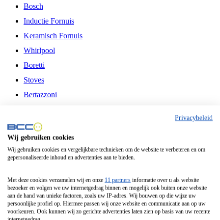
Bosch
Inductie Fornuis
Keramisch Fornuis
Whirlpool
Boretti
Stoves
Bertazzoni
Belling
Privacybeleid
Fitelli
Wij gebruiken cookies
Airfryer
Wij gebruiken cookies en vergelijkbare technieken om de website te verbeteren en om
gepersonaliseerde inhoud en advertenties aan te bieden.
Frituurpan
Contactgrill
Met deze cookies verzamelen wij en onze
11 partners
informatie over u als website
bezoeker en volgen we uw internetgedrag binnen en mogelijk ook buiten onze website
Broodbakmachine
aan de hand van unieke factoren, zoals uw IP-adres. Wij bouwen op die wijze uw
persoonlijke profiel op. Hiermee passen wij onze website en communicatie aan op uw
Broodrooster
voorkeuren. Ook kunnen wij zo gerichte advertenties laten zien op basis van uw recente
internetgedrag.