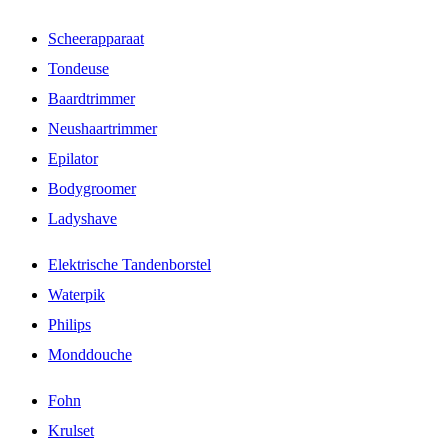
Scheerapparaat
Tondeuse
Baardtrimmer
Neushaartrimmer
Epilator
Bodygroomer
Ladyshave
Elektrische Tandenborstel
Waterpik
Philips
Monddouche
Fohn
Krulset