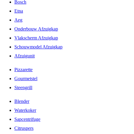
Bosch
Etna
Aeg
Onderbouw Afzuigkap
Vlakscherm Afzuigkap
Schouwmodel Afzuigkap
Afzuigunit
Pizzarette
Gourmetstel
Steengrill
Blender
Waterkoker
Sapcentrifuge
Citruspers