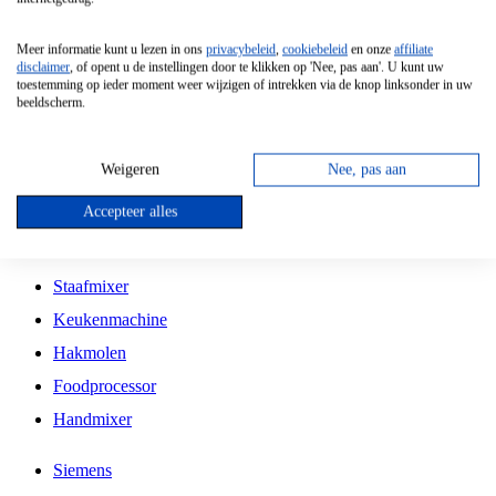
Grillplaat
Meer informatie kunt u lezen in ons
privacybeleid
,
cookiebeleid
en onze
affiliate
Vrijstaande Magnetron
disclaimer
, of opent u de instellingen door te klikken op 'Nee, pas aan'. U kunt uw
toestemming op ieder moment weer wijzigen of intrekken via de knop linksonder in uw
Vrijstaande Kookplaat
beeldscherm.
Inbouw Inductie Kookplaat
Inbouw Gaskookplaat
Weigeren
Nee, pas aan
Inbouw Keramische Kookplaat
Accepteer alles
Kookplaat Accessoires
Staafmixer
Keukenmachine
Hakmolen
Foodprocessor
Handmixer
Siemens