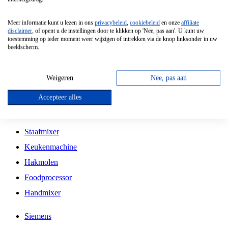
Grillplaat
Meer informatie kunt u lezen in ons
privacybeleid
,
cookiebeleid
en onze
affiliate
Vrijstaande Magnetron
disclaimer
, of opent u de instellingen door te klikken op 'Nee, pas aan'. U kunt uw
toestemming op ieder moment weer wijzigen of intrekken via de knop linksonder in uw
Vrijstaande Kookplaat
beeldscherm.
Inbouw Inductie Kookplaat
Inbouw Gaskookplaat
Weigeren
Nee, pas aan
Inbouw Keramische Kookplaat
Accepteer alles
Kookplaat Accessoires
Staafmixer
Keukenmachine
Hakmolen
Foodprocessor
Handmixer
Siemens