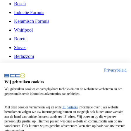
Bosch
Inductie Fornuis
Keramisch Fornuis
Whirlpool
Boretti
Stoves
Bertazzoni
Belling
Privacybeleid
Fitelli
Wij gebruiken cookies
Airfryer
Wij gebruiken cookies en vergelijkbare technieken om de website te verbeteren en om
gepersonaliseerde inhoud en advertenties aan te bieden.
Frituurpan
Contactgrill
Met deze cookies verzamelen wij en onze
11 partners
informatie over u als website
bezoeker en volgen we uw internetgedrag binnen en mogelijk ook buiten onze website
Broodbakmachine
aan de hand van unieke factoren, zoals uw IP-adres. Wij bouwen op die wijze uw
persoonlijke profiel op. Hiermee passen wij onze website en communicatie aan op uw
Broodrooster
voorkeuren. Ook kunnen wij zo gerichte advertenties laten zien op basis van uw recente
internetgedrag.