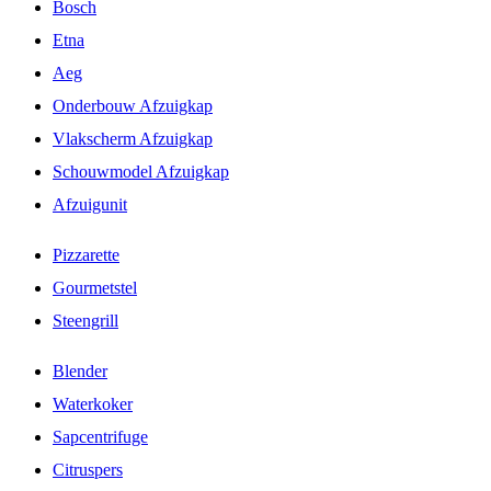
Bosch
Etna
Aeg
Onderbouw Afzuigkap
Vlakscherm Afzuigkap
Schouwmodel Afzuigkap
Afzuigunit
Pizzarette
Gourmetstel
Steengrill
Blender
Waterkoker
Sapcentrifuge
Citruspers