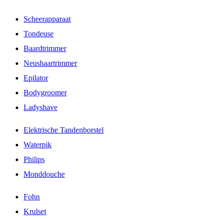
Scheerapparaat
Tondeuse
Baardtrimmer
Neushaartrimmer
Epilator
Bodygroomer
Ladyshave
Elektrische Tandenborstel
Waterpik
Philips
Monddouche
Fohn
Krulset