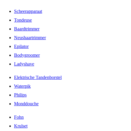
Scheerapparaat
Tondeuse
Baardtrimmer
Neushaartrimmer
Epilator
Bodygroomer
Ladyshave
Elektrische Tandenborstel
Waterpik
Philips
Monddouche
Fohn
Krulset