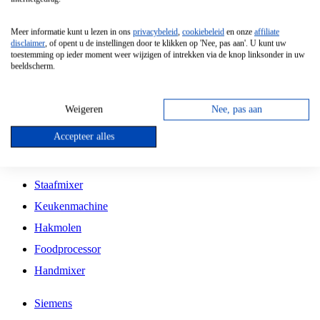
Grillplaat
Meer informatie kunt u lezen in ons
privacybeleid
,
cookiebeleid
en onze
affiliate
Vrijstaande Magnetron
disclaimer
, of opent u de instellingen door te klikken op 'Nee, pas aan'. U kunt uw
toestemming op ieder moment weer wijzigen of intrekken via de knop linksonder in uw
Vrijstaande Kookplaat
beeldscherm.
Inbouw Inductie Kookplaat
Inbouw Gaskookplaat
Weigeren
Nee, pas aan
Inbouw Keramische Kookplaat
Accepteer alles
Kookplaat Accessoires
Staafmixer
Keukenmachine
Hakmolen
Foodprocessor
Handmixer
Siemens