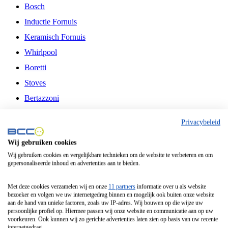
Bosch
Inductie Fornuis
Keramisch Fornuis
Whirlpool
Boretti
Stoves
Bertazzoni
Belling
Privacybeleid
Fitelli
Wij gebruiken cookies
Airfryer
Wij gebruiken cookies en vergelijkbare technieken om de website te verbeteren en om
gepersonaliseerde inhoud en advertenties aan te bieden.
Frituurpan
Contactgrill
Met deze cookies verzamelen wij en onze
11 partners
informatie over u als website
bezoeker en volgen we uw internetgedrag binnen en mogelijk ook buiten onze website
Broodbakmachine
aan de hand van unieke factoren, zoals uw IP-adres. Wij bouwen op die wijze uw
persoonlijke profiel op. Hiermee passen wij onze website en communicatie aan op uw
Broodrooster
voorkeuren. Ook kunnen wij zo gerichte advertenties laten zien op basis van uw recente
internetgedrag.