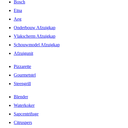
Bosch
Etna
Aeg
Onderbouw Afzuigkap
Vlakscherm Afzuigkap
Schouwmodel Afzuigkap
Afzuigunit
Pizzarette
Gourmetstel
Steengrill
Blender
Waterkoker
Sapcentrifuge
Citruspers