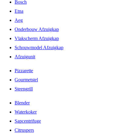
Bosch
Etna
Aeg
Onderbouw Afzuigkap
Vlakscherm Afzuigkap
Schouwmodel Afzuigkap
Afzuigunit
Pizzarette
Gourmetstel
Steengrill
Blender
Waterkoker
Sapcentrifuge
Citruspers