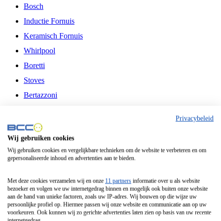
Bosch
Inductie Fornuis
Keramisch Fornuis
Whirlpool
Boretti
Stoves
Bertazzoni
Belling
Privacybeleid
Fitelli
Wij gebruiken cookies
Airfryer
Wij gebruiken cookies en vergelijkbare technieken om de website te verbeteren en om
gepersonaliseerde inhoud en advertenties aan te bieden.
Frituurpan
Contactgrill
Met deze cookies verzamelen wij en onze
11 partners
informatie over u als website
bezoeker en volgen we uw internetgedrag binnen en mogelijk ook buiten onze website
Broodbakmachine
aan de hand van unieke factoren, zoals uw IP-adres. Wij bouwen op die wijze uw
persoonlijke profiel op. Hiermee passen wij onze website en communicatie aan op uw
Broodrooster
voorkeuren. Ook kunnen wij zo gerichte advertenties laten zien op basis van uw recente
internetgedrag.