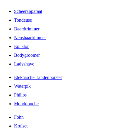
Scheerapparaat
Tondeuse
Baardtrimmer
Neushaartrimmer
Epilator
Bodygroomer
Ladyshave
Elektrische Tandenborstel
Waterpik
Philips
Monddouche
Fohn
Krulset