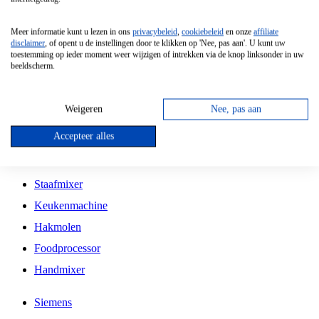
Grillplaat
Meer informatie kunt u lezen in ons
privacybeleid
,
cookiebeleid
en onze
affiliate
Vrijstaande Magnetron
disclaimer
, of opent u de instellingen door te klikken op 'Nee, pas aan'. U kunt uw
toestemming op ieder moment weer wijzigen of intrekken via de knop linksonder in uw
Vrijstaande Kookplaat
beeldscherm.
Inbouw Inductie Kookplaat
Inbouw Gaskookplaat
Weigeren
Nee, pas aan
Inbouw Keramische Kookplaat
Accepteer alles
Kookplaat Accessoires
Staafmixer
Keukenmachine
Hakmolen
Foodprocessor
Handmixer
Siemens