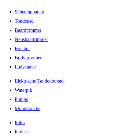
Scheerapparaat
Tondeuse
Baardtrimmer
Neushaartrimmer
Epilator
Bodygroomer
Ladyshave
Elektrische Tandenborstel
Waterpik
Philips
Monddouche
Fohn
Krulset