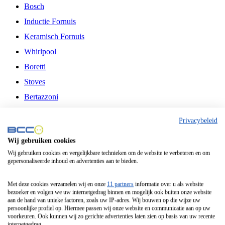
Bosch
Inductie Fornuis
Keramisch Fornuis
Whirlpool
Boretti
Stoves
Bertazzoni
Belling
Privacybeleid
Fitelli
Wij gebruiken cookies
Airfryer
Wij gebruiken cookies en vergelijkbare technieken om de website te verbeteren en om
gepersonaliseerde inhoud en advertenties aan te bieden.
Frituurpan
Contactgrill
Met deze cookies verzamelen wij en onze
11 partners
informatie over u als website
bezoeker en volgen we uw internetgedrag binnen en mogelijk ook buiten onze website
Broodbakmachine
aan de hand van unieke factoren, zoals uw IP-adres. Wij bouwen op die wijze uw
persoonlijke profiel op. Hiermee passen wij onze website en communicatie aan op uw
Broodrooster
voorkeuren. Ook kunnen wij zo gerichte advertenties laten zien op basis van uw recente
internetgedrag.