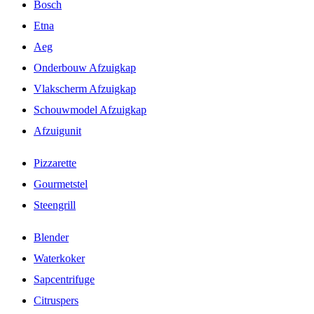
Bosch
Etna
Aeg
Onderbouw Afzuigkap
Vlakscherm Afzuigkap
Schouwmodel Afzuigkap
Afzuigunit
Pizzarette
Gourmetstel
Steengrill
Blender
Waterkoker
Sapcentrifuge
Citruspers