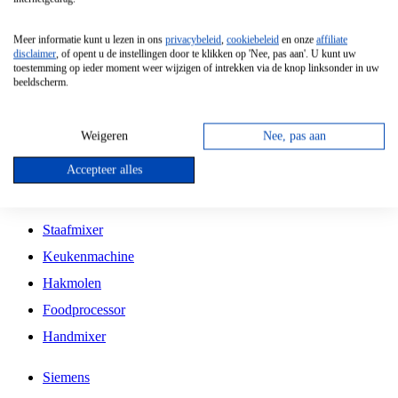
Grillplaat
Meer informatie kunt u lezen in ons
privacybeleid
,
cookiebeleid
en onze
affiliate
Vrijstaande Magnetron
disclaimer
, of opent u de instellingen door te klikken op 'Nee, pas aan'. U kunt uw
toestemming op ieder moment weer wijzigen of intrekken via de knop linksonder in uw
Vrijstaande Kookplaat
beeldscherm.
Inbouw Inductie Kookplaat
Inbouw Gaskookplaat
Weigeren
Nee, pas aan
Inbouw Keramische Kookplaat
Accepteer alles
Kookplaat Accessoires
Staafmixer
Keukenmachine
Hakmolen
Foodprocessor
Handmixer
Siemens