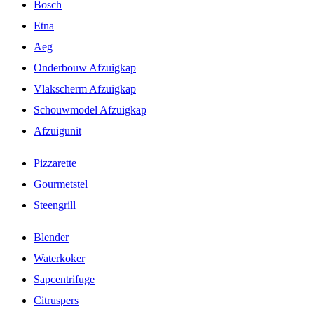
Bosch
Etna
Aeg
Onderbouw Afzuigkap
Vlakscherm Afzuigkap
Schouwmodel Afzuigkap
Afzuigunit
Pizzarette
Gourmetstel
Steengrill
Blender
Waterkoker
Sapcentrifuge
Citruspers