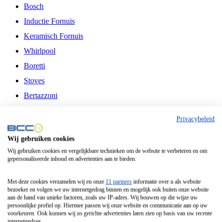
Bosch
Inductie Fornuis
Keramisch Fornuis
Whirlpool
Boretti
Stoves
Bertazzoni
Belling
Privacybeleid
Fitelli
Wij gebruiken cookies
Airfryer
Wij gebruiken cookies en vergelijkbare technieken om de website te verbeteren en om
gepersonaliseerde inhoud en advertenties aan te bieden.
Frituurpan
Contactgrill
Met deze cookies verzamelen wij en onze
11 partners
informatie over u als website
bezoeker en volgen we uw internetgedrag binnen en mogelijk ook buiten onze website
Broodbakmachine
aan de hand van unieke factoren, zoals uw IP-adres. Wij bouwen op die wijze uw
persoonlijke profiel op. Hiermee passen wij onze website en communicatie aan op uw
Broodrooster
voorkeuren. Ook kunnen wij zo gerichte advertenties laten zien op basis van uw recente
internetgedrag.