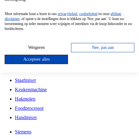
Grillplaat
Meer informatie kunt u lezen in ons
privacybeleid
,
cookiebeleid
en onze
affiliate
Vrijstaande Magnetron
disclaimer
, of opent u de instellingen door te klikken op 'Nee, pas aan'. U kunt uw
toestemming op ieder moment weer wijzigen of intrekken via de knop linksonder in uw
Vrijstaande Kookplaat
beeldscherm.
Inbouw Inductie Kookplaat
Inbouw Gaskookplaat
Weigeren
Nee, pas aan
Inbouw Keramische Kookplaat
Accepteer alles
Kookplaat Accessoires
Staafmixer
Keukenmachine
Hakmolen
Foodprocessor
Handmixer
Siemens