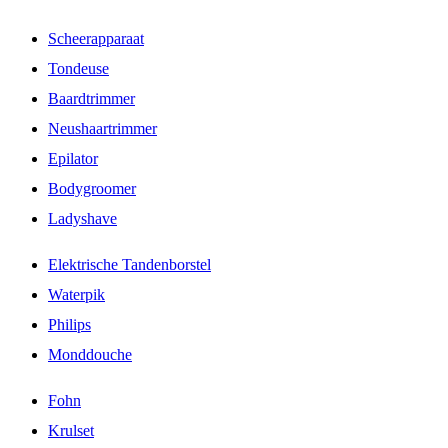
Scheerapparaat
Tondeuse
Baardtrimmer
Neushaartrimmer
Epilator
Bodygroomer
Ladyshave
Elektrische Tandenborstel
Waterpik
Philips
Monddouche
Fohn
Krulset